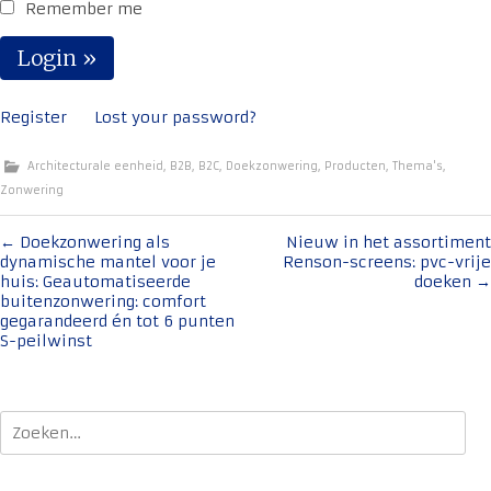
Remember me
Register
Lost your password?
Architecturale eenheid
,
B2B
,
B2C
,
Doekzonwering
,
Producten
,
Thema's
,
Zonwering
Bericht
←
Doekzonwering als
Nieuw in het assortiment
dynamische mantel voor je
Renson-screens: pvc-vrije
navigatie
huis: Geautomatiseerde
doeken
→
buitenzonwering: comfort
gegarandeerd én tot 6 punten
S-peilwinst
Zoeken
naar: