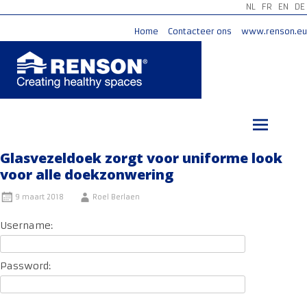
NL
FR
EN
DE
Home
Contacteer ons
www.renson.eu
Ga
naar
de
inhoud
Glasvezeldoek zorgt voor uniforme look
voor alle doekzonwering
9 maart 2018
Roel Berlaen
Username:
Password: