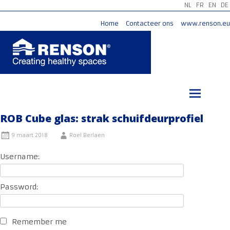
NL
FR
EN
DE
Home
Contacteer ons
www.renson.eu
Ga
naar
de
inhoud
ROB Cube glas: strak schuifdeurprofiel
9 maart 2018
Roel Berlaen
Username:
Password:
Remember me