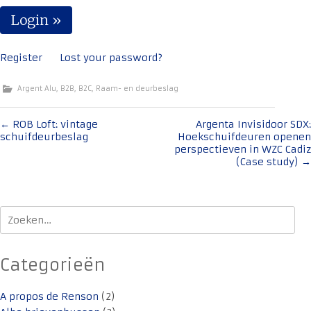
Register
Lost your password?
Argent Alu
,
B2B
,
B2C
,
Raam- en deurbeslag
Bericht
←
ROB Loft: vintage
Argenta Invisidoor SDX:
schuifdeurbeslag
Hoekschuifdeuren openen
navigatie
perspectieven in WZC Cadiz
(Case study)
→
Zoeken
naar:
Categorieën
A propos de Renson
(2)