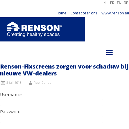
NL
FR
EN
DE
Home
Contacteer ons
www.renson.eu
Ga
naar
de
inhoud
Renson-Fixscreens zorgen voor schaduw bij
nieuwe VW-dealers
5 juli 2018
Roel Berlaen
Username:
Password: