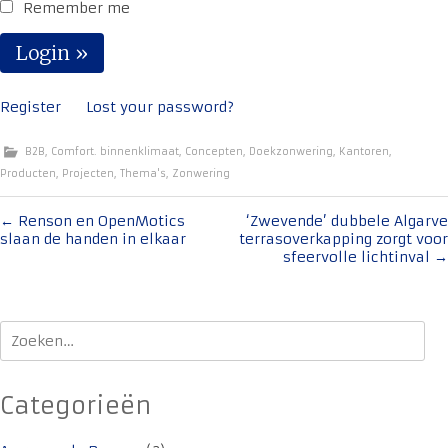
Remember me
Register
Lost your password?
B2B
,
Comfort. binnenklimaat
,
Concepten
,
Doekzonwering
,
Kantoren
,
Producten
,
Projecten
,
Thema's
,
Zonwering
Bericht
←
Renson en OpenMotics
‘Zwevende’ dubbele Algarve
slaan de handen in elkaar
terrasoverkapping zorgt voor
navigatie
sfeervolle lichtinval
→
Zoeken
naar:
Categorieën