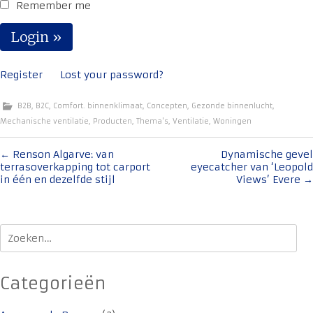
Remember me
Register
Lost your password?
B2B
,
B2C
,
Comfort. binnenklimaat
,
Concepten
,
Gezonde binnenlucht
,
Mechanische ventilatie
,
Producten
,
Thema's
,
Ventilatie
,
Woningen
Bericht
←
Renson Algarve: van
Dynamische gevel
terrasoverkapping tot carport
eyecatcher van ‘Leopold
navigatie
in één en dezelfde stijl
Views’ Evere
→
Zoeken
naar:
Categorieën