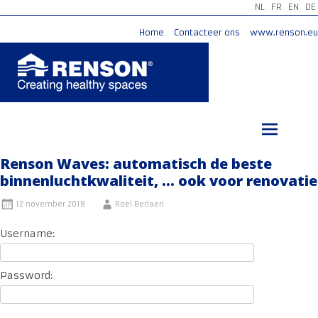
NL
FR
EN
DE
Home
Contacteer ons
www.renson.eu
Ga
naar
de
inhoud
Renson Waves: automatisch de beste
binnenluchtkwaliteit, … ook voor renovatie
12 november 2018
Roel Berlaen
Username:
Password: