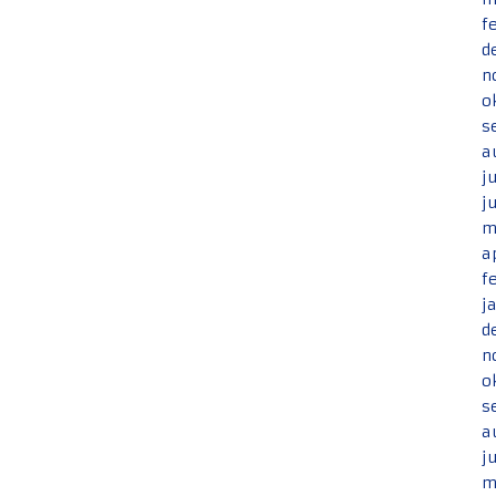
f
d
n
o
s
a
j
j
m
a
f
j
d
n
o
s
a
j
m