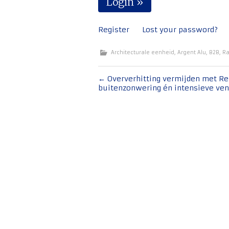
Register
Lost your password?
Architecturale eenheid
,
Argent Alu
,
B2B
,
Ra
Bericht
←
Oververhitting vermijden met R
buitenzonwering én intensieve vent
navigatie