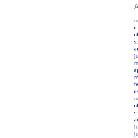
m
d
o
s
a
j
m
a
m
f
d
n
o
s
a
j
j