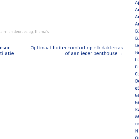
A
A
A
A
B
am- en deurbeslag
,
Thema's
B
B
enson
Optimaal buitencomfort op elk dakterras
B
ilatie
of aan ieder penthouse
→
C
C
C
D
e
G
G
K
M
n
N
O