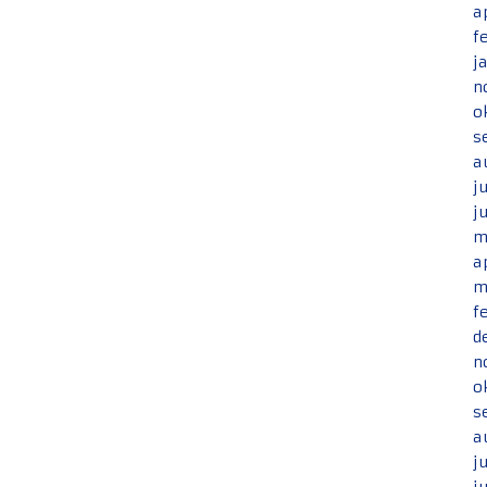
a
f
j
n
o
s
a
j
j
m
a
m
f
d
n
o
s
a
j