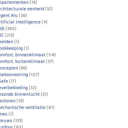
ppartementen
(19)
rchitecturale eenheid
(57)
rgent Alu
(56)
rtificial intelligence
(4)
2B
(360)
2C
(213)
eelden
(1)
ookkeeping
(1)
omfort. binnenklimaat
(114)
omfort. buitenklimaat
(57)
oncepten
(99)
oekzonwering
(107)
Safe
(17)
evelbekleding
(32)
ezonde binnenlucht
(31)
antoren
(19)
echanische ventilatie
(81)
ews
(1)
ieuws
(135)
utdoor
(60)