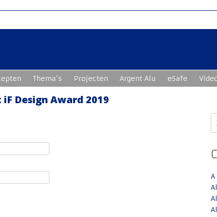
cepten
Thema’s
Projecten
Argent Alu
eSafe
Vide
t iF Design Award 2019
Z
n
A
A
A
A