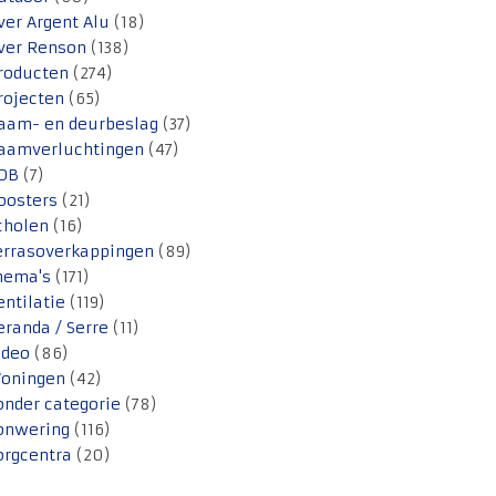
ver Argent Alu
(18)
ver Renson
(138)
roducten
(274)
rojecten
(65)
aam- en deurbeslag
(37)
aamverluchtingen
(47)
OB
(7)
oosters
(21)
cholen
(16)
errasoverkappingen
(89)
hema's
(171)
entilatie
(119)
eranda / Serre
(11)
ideo
(86)
oningen
(42)
onder categorie
(78)
onwering
(116)
orgcentra
(20)