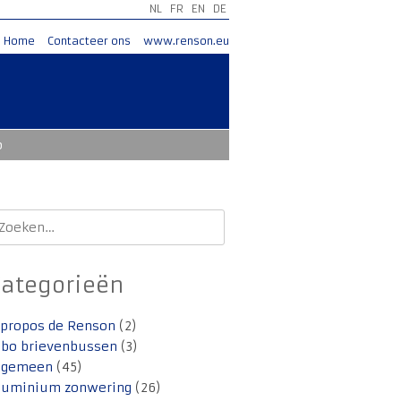
NL
FR
EN
DE
Home
Contacteer ons
www.renson.eu
o
oeken
aar:
Categorieën
 propos de Renson
(2)
lbo brievenbussen
(3)
lgemeen
(45)
luminium zonwering
(26)