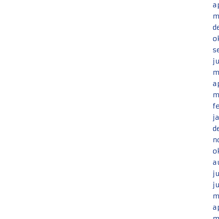
a
m
d
o
s
j
m
a
m
f
j
d
n
o
a
j
j
m
a
m