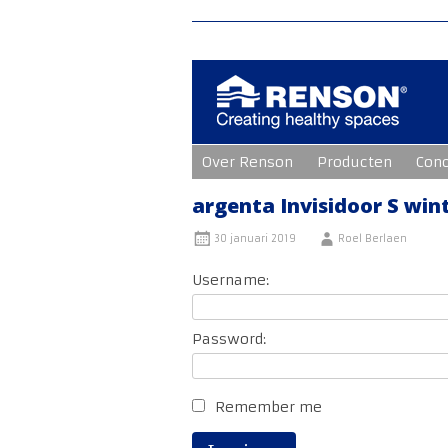
Ga
Over Renson
Producten
Con
naar
de
inhoud
argenta Invisidoor S win
30 januari 2019
Roel Berlaen
Username:
Password:
Remember me