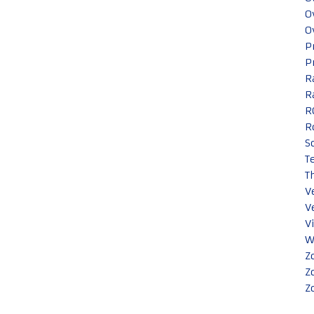
O
O
P
P
R
R
R
R
S
T
T
V
V
V
W
Z
Z
Z