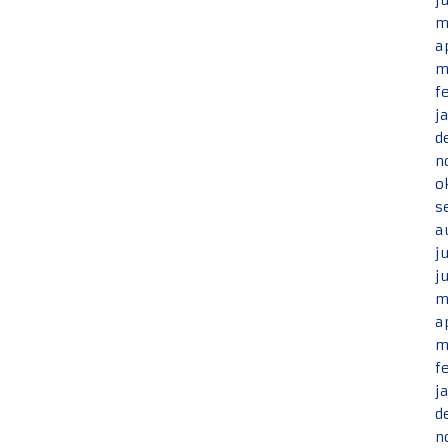
j
m
a
m
f
j
d
n
o
s
a
j
j
m
a
m
f
j
d
n