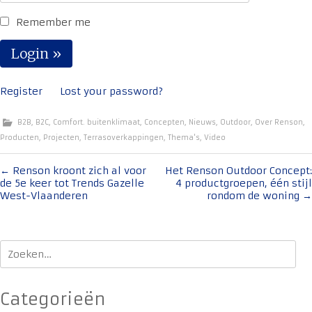
Remember me
Register
Lost your password?
B2B
,
B2C
,
Comfort. buitenklimaat
,
Concepten
,
Nieuws
,
Outdoor
,
Over Renson
,
Producten
,
Projecten
,
Terrasoverkappingen
,
Thema's
,
Video
Bericht
←
Renson kroont zich al voor
Het Renson Outdoor Concept:
de 5e keer tot Trends Gazelle
4 productgroepen, één stijl
navigatie
West-Vlaanderen
rondom de woning
→
Zoeken
naar:
Categorieën