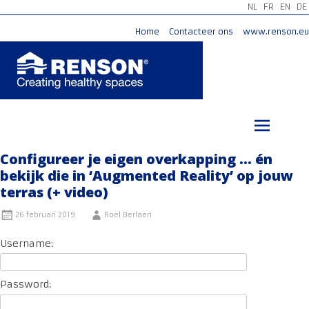
NL
FR
EN
DE
Home
Contacteer ons
www.renson.eu
Ga
naar
de
inhoud
Configureer je eigen overkapping … én
bekijk die in ‘Augmented Reality’ op jouw
terras (+ video)
26 februari 2019
Roel Berlaen
Username:
Password: