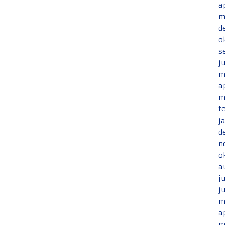
a
m
d
o
s
j
m
a
m
f
j
d
n
o
a
j
j
m
a
m