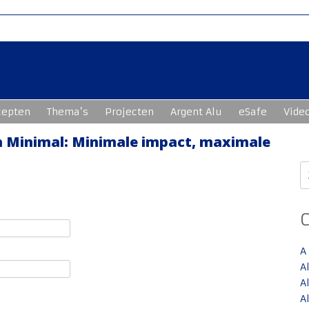
cepten
Thema’s
Projecten
Argent Alu
eSafe
Vide
n Minimal: Minimale impact, maximale
Z
n
A
A
A
A