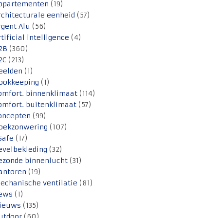
ppartementen
(19)
rchitecturale eenheid
(57)
rgent Alu
(56)
rtificial intelligence
(4)
2B
(360)
2C
(213)
eelden
(1)
ookkeeping
(1)
omfort. binnenklimaat
(114)
omfort. buitenklimaat
(57)
oncepten
(99)
oekzonwering
(107)
Safe
(17)
evelbekleding
(32)
ezonde binnenlucht
(31)
antoren
(19)
echanische ventilatie
(81)
ews
(1)
ieuws
(135)
utdoor
(60)