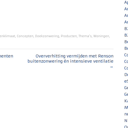
A
A
A
A
B
B
nenklimaat
,
Concepten
,
Doekzonwering
,
Producten
,
Thema's
,
Woningen
,
B
B
C
menten
Oververhitting vermijden met Renson
buitenzonwering én intensieve ventilatie
C
→
C
D
e
G
G
K
M
n
N
O