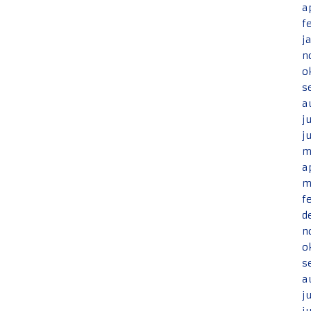
a
f
j
n
o
s
a
j
j
m
a
m
f
d
n
o
s
a
j