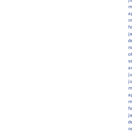
j
m
a
m
f
j
d
n
o
s
a
j
j
m
a
m
f
j
d
n