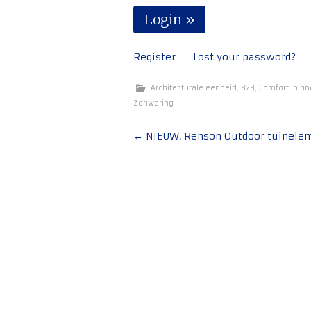
Register
Lost your password?
Architecturale eenheid
,
B2B
,
Comfort. bin
Zonwering
Bericht
←
NIEUW: Renson Outdoor tuinele
navigatie