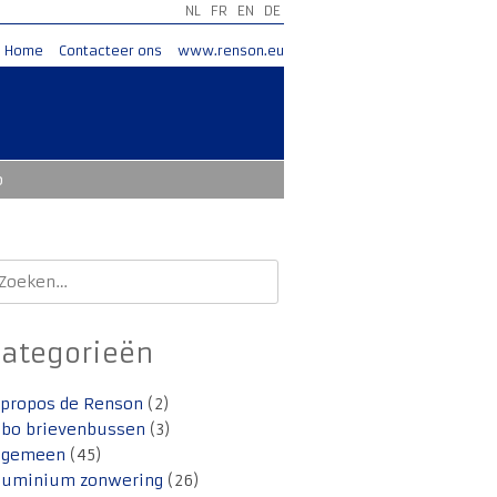
NL
FR
EN
DE
Home
Contacteer ons
www.renson.eu
o
oeken
aar:
Categorieën
 propos de Renson
(2)
lbo brievenbussen
(3)
lgemeen
(45)
luminium zonwering
(26)