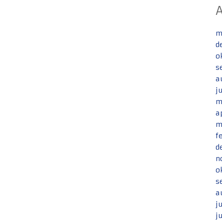
m
d
o
s
a
j
m
a
m
f
d
n
o
s
a
j
j