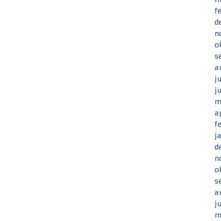
f
d
n
o
s
a
j
j
m
a
f
j
d
n
o
s
a
j
m