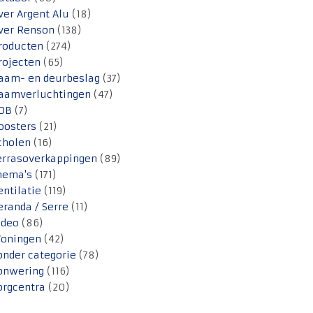
ver Argent Alu
(18)
ver Renson
(138)
roducten
(274)
rojecten
(65)
aam- en deurbeslag
(37)
aamverluchtingen
(47)
OB
(7)
oosters
(21)
cholen
(16)
errasoverkappingen
(89)
hema's
(171)
entilatie
(119)
eranda / Serre
(11)
ideo
(86)
oningen
(42)
onder categorie
(78)
onwering
(116)
orgcentra
(20)