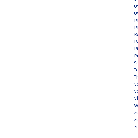
O
O
P
P
R
R
R
R
S
T
T
V
V
V
W
Z
Z
Z