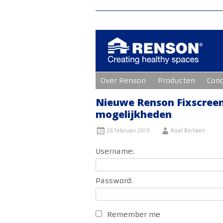
Ga
Over Renson
Producten
Con
naar
de
inhoud
Nieuwe Renson Fixscree
mogelijkheden
26 februari 2019
Roel Berlaen
Username:
Password:
Remember me