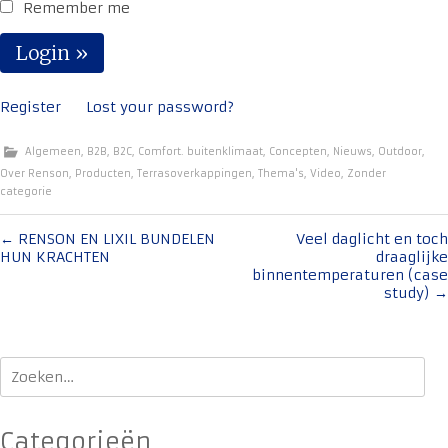
Remember me
Register
Lost your password?
Algemeen
,
B2B
,
B2C
,
Comfort. buitenklimaat
,
Concepten
,
Nieuws
,
Outdoor
,
Over Renson
,
Producten
,
Terrasoverkappingen
,
Thema's
,
Video
,
Zonder
categorie
Bericht
←
RENSON EN LIXIL BUNDELEN
Veel daglicht en toch
HUN KRACHTEN
draaglijke
navigatie
binnentemperaturen (case
study)
→
Zoeken
naar:
Categorieën