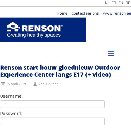
NL
FR
EN
DE
Home
Contacteer ons
www.renson.eu
Ga
naar
de
inhoud
Renson start bouw gloednieuw Outdoor
Experience Center langs E17 (+ video)
25 april 2019
Roel Berlaen
Username:
Password: