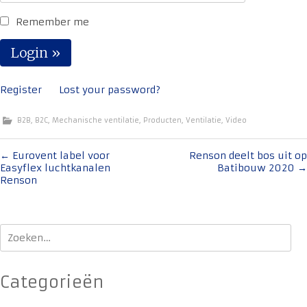
Remember me
Register
Lost your password?
B2B
,
B2C
,
Mechanische ventilatie
,
Producten
,
Ventilatie
,
Video
Bericht
←
Eurovent label voor
Renson deelt bos uit op
Easyflex luchtkanalen
Batibouw 2020
→
navigatie
Renson
Zoeken
naar:
Categorieën