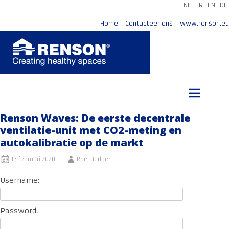
NL
FR
EN
DE
Home
Contacteer ons
www.renson.eu
Ga
naar
de
inhoud
Renson Waves: De eerste decentrale
ventilatie-unit met CO2-meting en
autokalibratie op de markt
13 februari 2020
Roel Berlaen
Username:
Password: