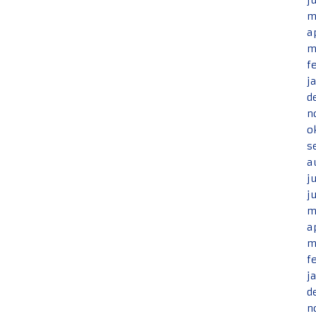
j
m
a
m
f
j
d
n
o
s
a
j
j
m
a
m
f
j
d
n