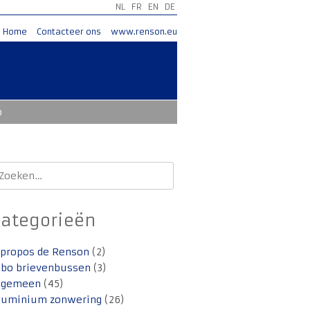
NL
FR
EN
DE
Home
Contacteer ons
www.renson.eu
o
oeken
aar:
Categorieën
 propos de Renson
(2)
lbo brievenbussen
(3)
lgemeen
(45)
luminium zonwering
(26)