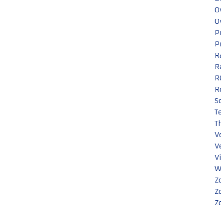
O
O
P
P
R
R
R
R
S
T
T
V
V
V
W
Z
Z
Z