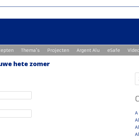
cepten
Thema’s
Projecten
Argent Alu
eSafe
Vide
euwe hete zomer
Z
n
A
A
A
A