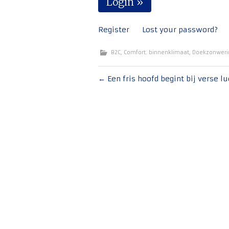
Register
Lost your password?
B2C
,
Comfort. binnenklimaat
,
Doekzonweri
Bericht
←
Een fris hoofd begint bij verse lu
navigatie