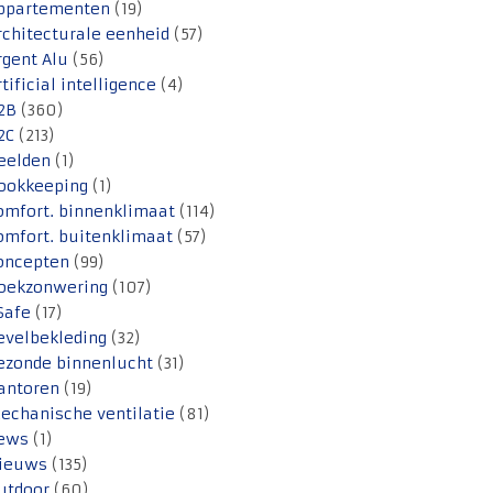
ppartementen
(19)
rchitecturale eenheid
(57)
rgent Alu
(56)
rtificial intelligence
(4)
2B
(360)
2C
(213)
eelden
(1)
ookkeeping
(1)
omfort. binnenklimaat
(114)
omfort. buitenklimaat
(57)
oncepten
(99)
oekzonwering
(107)
Safe
(17)
evelbekleding
(32)
ezonde binnenlucht
(31)
antoren
(19)
echanische ventilatie
(81)
ews
(1)
ieuws
(135)
utdoor
(60)