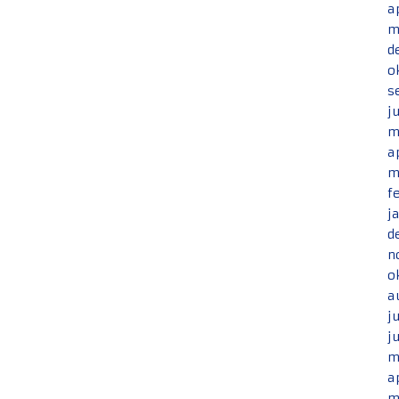
a
m
d
o
s
j
m
a
m
f
j
d
n
o
a
j
j
m
a
m