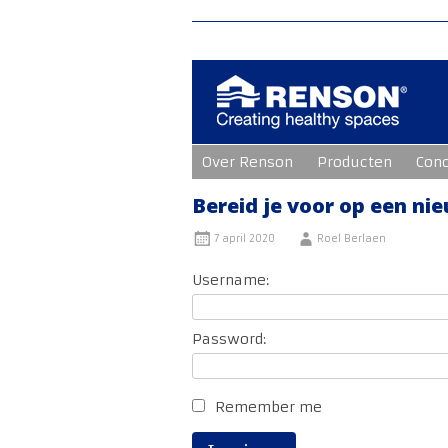
Ga
Over Renson
Producten
Con
naar
de
inhoud
Bereid je voor op een ni
7 april 2020
Roel Berlaen
Username:
Password:
Remember me