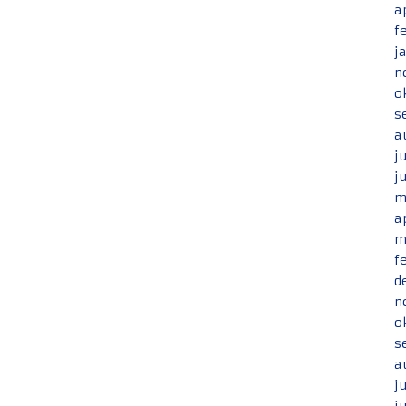
a
f
j
n
o
s
a
j
j
m
a
m
f
d
n
o
s
a
j