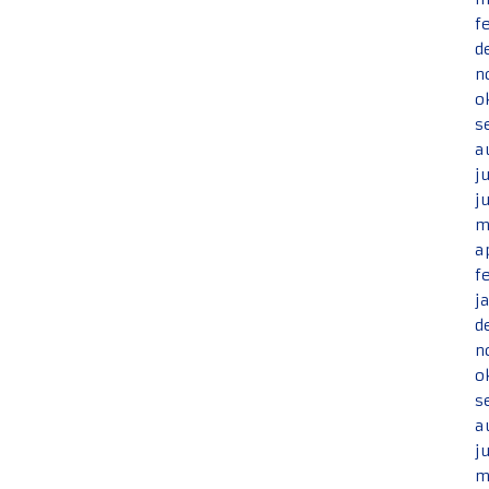
f
d
n
o
s
a
j
j
m
a
f
j
d
n
o
s
a
j
m