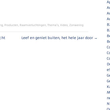
A
A
A
A
B
ng
,
Producten
,
Raamverluchtingen
,
Thema's
,
Video
,
Zonwering
B
B
cht
Leef en geniet buiten, het hele jaar door
→
B
C
C
C
D
e
G
G
K
M
n
N
O