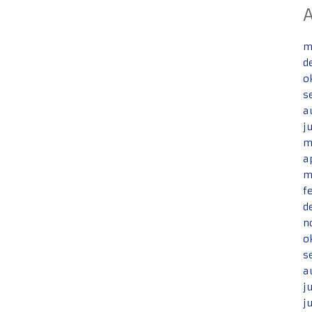
m
d
o
s
a
j
m
a
m
f
d
n
o
s
a
j
j