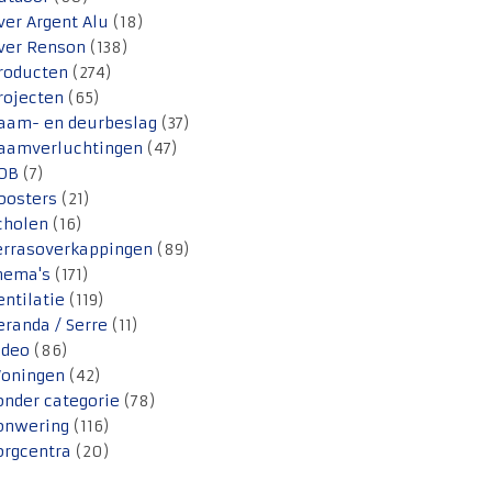
ver Argent Alu
(18)
ver Renson
(138)
roducten
(274)
rojecten
(65)
aam- en deurbeslag
(37)
aamverluchtingen
(47)
OB
(7)
oosters
(21)
cholen
(16)
errasoverkappingen
(89)
hema's
(171)
entilatie
(119)
eranda / Serre
(11)
ideo
(86)
oningen
(42)
onder categorie
(78)
onwering
(116)
orgcentra
(20)