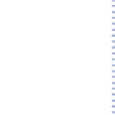
j
m
a
m
f
j
d
n
o
s
a
j
j
m
a
m
f
j
d
n