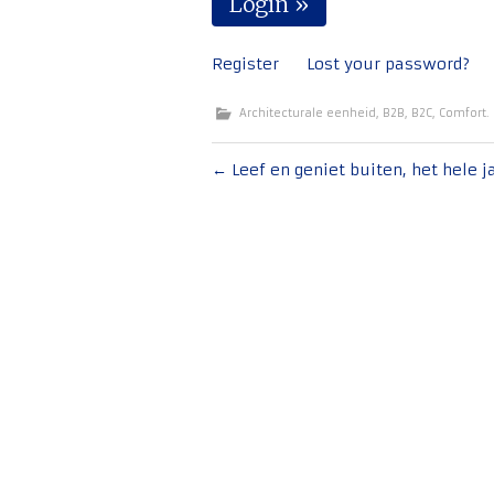
Register
Lost your password?
Architecturale eenheid
,
B2B
,
B2C
,
Comfort.
Bericht
←
Leef en geniet buiten, het hele j
navigatie