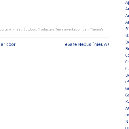
A
A
A
A
B
 buitenklimaat
,
Outdoor
,
Producten
,
Terrasoverkappingen
,
Thema's
B
B
aar door
eSafe Nexus (nieuw)
→
B
C
C
C
D
e
G
G
K
M
n
N
O