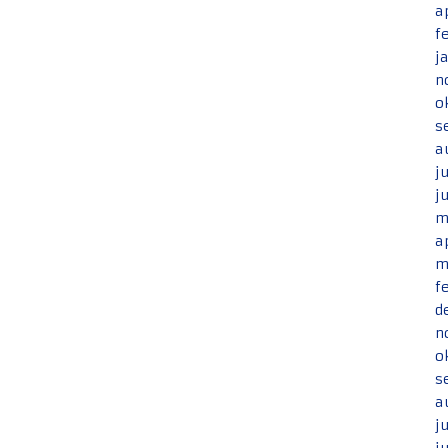
a
f
j
n
o
s
a
j
j
m
a
m
f
d
n
o
s
a
j