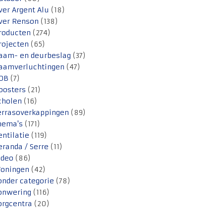
ver Argent Alu
(18)
ver Renson
(138)
roducten
(274)
rojecten
(65)
aam- en deurbeslag
(37)
aamverluchtingen
(47)
OB
(7)
oosters
(21)
cholen
(16)
errasoverkappingen
(89)
hema's
(171)
entilatie
(119)
eranda / Serre
(11)
ideo
(86)
oningen
(42)
onder categorie
(78)
onwering
(116)
orgcentra
(20)