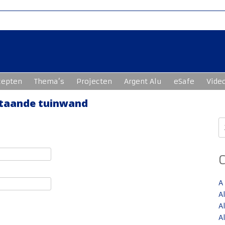
cepten
Thema’s
Projecten
Argent Alu
eSafe
Vide
jstaande tuinwand
Z
n
A
A
A
A