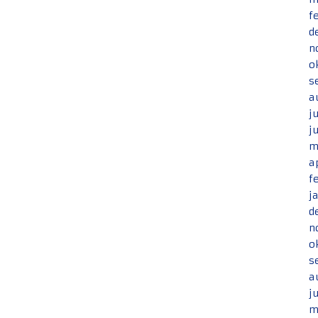
f
d
n
o
s
a
j
j
m
a
f
j
d
n
o
s
a
j
m