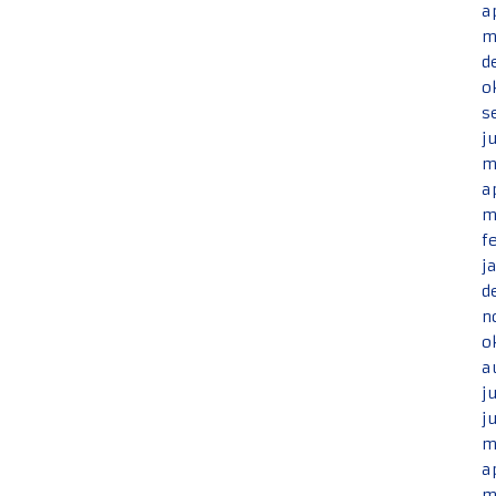
a
m
d
o
s
j
m
a
m
f
j
d
n
o
a
j
j
m
a
m