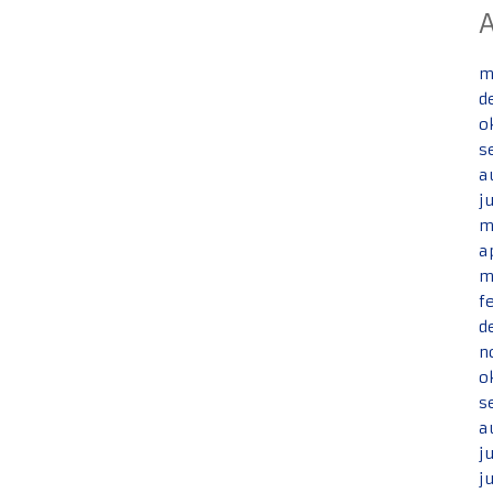
m
d
o
s
a
j
m
a
m
f
d
n
o
s
a
j
j