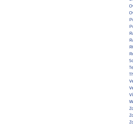
O
O
P
P
R
R
R
R
S
T
T
V
V
V
W
Z
Z
Z