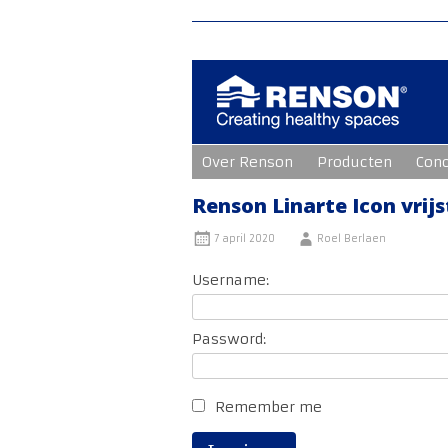
Ga
Over Renson
Producten
Con
naar
de
inhoud
Renson Linarte Icon vri
7 april 2020
Roel Berlaen
Username:
Password:
Remember me