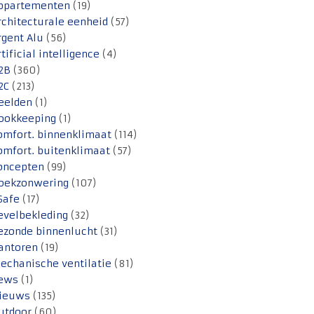
ppartementen
(19)
rchitecturale eenheid
(57)
rgent Alu
(56)
rtificial intelligence
(4)
2B
(360)
2C
(213)
eelden
(1)
ookkeeping
(1)
omfort. binnenklimaat
(114)
omfort. buitenklimaat
(57)
oncepten
(99)
oekzonwering
(107)
Safe
(17)
evelbekleding
(32)
ezonde binnenlucht
(31)
antoren
(19)
echanische ventilatie
(81)
ews
(1)
ieuws
(135)
utdoor
(60)