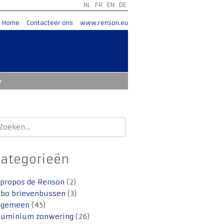
NL
FR
EN
DE
Home
Contacteer ons
www.renson.eu
o
oeken
aar:
Categorieën
 propos de Renson
(2)
lbo brievenbussen
(3)
lgemeen
(45)
luminium zonwering
(26)