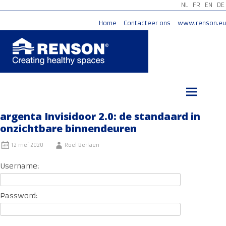
NL
FR
EN
DE
Home
Contacteer ons
www.renson.eu
Ga
naar
de
inhoud
argenta Invisidoor 2.0: de standaard in
onzichtbare binnendeuren
12 mei 2020
Roel Berlaen
Username:
Password: