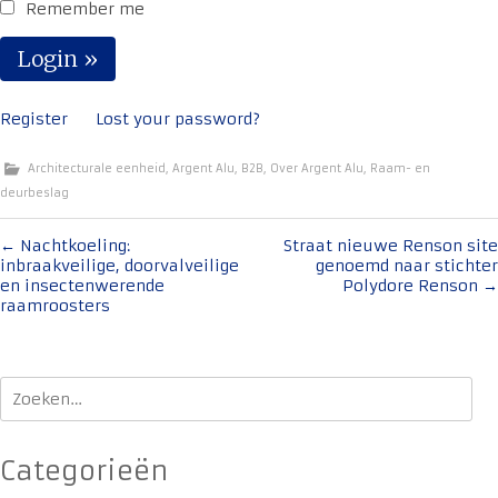
Remember me
Register
Lost your password?
Architecturale eenheid
,
Argent Alu
,
B2B
,
Over Argent Alu
,
Raam- en
deurbeslag
Bericht
←
Nachtkoeling:
Straat nieuwe Renson site
inbraakveilige, doorvalveilige
genoemd naar stichter
navigatie
en insectenwerende
Polydore Renson
→
raamroosters
Zoeken
naar:
Categorieën