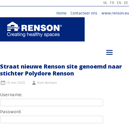
NL
FR
EN
DE
Home
Contacteer ons
www.renson.eu
Ga
naar
de
inhoud
Straat nieuwe Renson site genoemd naar
stichter Polydore Renson
19 mei 2020
Roel Berlaen
Username:
Password: