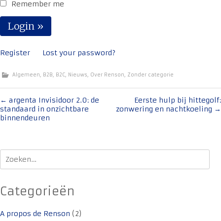
Remember me
Register
Lost your password?
Algemeen
,
B2B
,
B2C
,
Nieuws
,
Over Renson
,
Zonder categorie
Bericht
←
argenta Invisidoor 2.0: de
Eerste hulp bij hittegolf:
standaard in onzichtbare
zonwering en nachtkoeling
→
navigatie
binnendeuren
Zoeken
naar:
Categorieën
A propos de Renson
(2)