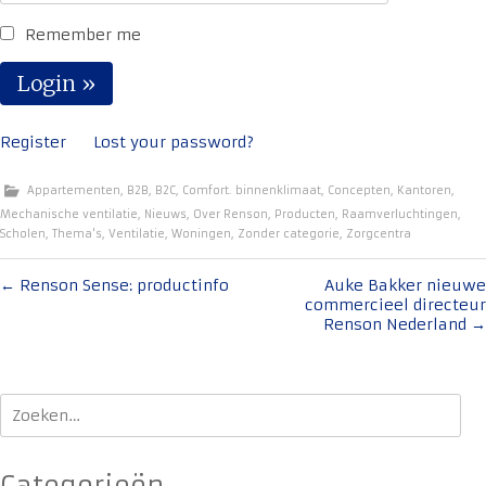
Remember me
Register
Lost your password?
Appartementen
,
B2B
,
B2C
,
Comfort. binnenklimaat
,
Concepten
,
Kantoren
,
Mechanische ventilatie
,
Nieuws
,
Over Renson
,
Producten
,
Raamverluchtingen
,
Scholen
,
Thema's
,
Ventilatie
,
Woningen
,
Zonder categorie
,
Zorgcentra
Bericht
←
Renson Sense: productinfo
Auke Bakker nieuwe
commercieel directeur
navigatie
Renson Nederland
→
Zoeken
naar: