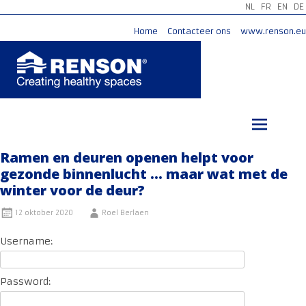
NL
FR
EN
DE
Home
Contacteer ons
www.renson.eu
Ga
naar
de
inhoud
Ramen en deuren openen helpt voor
gezonde binnenlucht … maar wat met de
winter voor de deur?
12 oktober 2020
Roel Berlaen
Username:
Password: