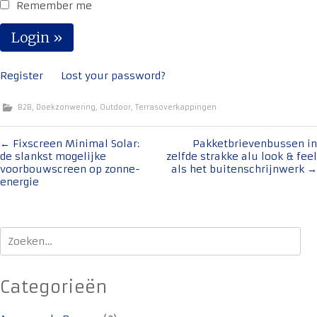
Remember me
Register
Lost your password?
B2B
,
Doekzonwering
,
Outdoor
,
Terrasoverkappingen
Bericht
←
Fixscreen Minimal Solar:
Pakketbrievenbussen in
de slankst mogelijke
zelfde strakke alu look & feel
navigatie
voorbouwscreen op zonne-
als het buitenschrijnwerk
→
energie
Zoeken
naar:
Categorieën