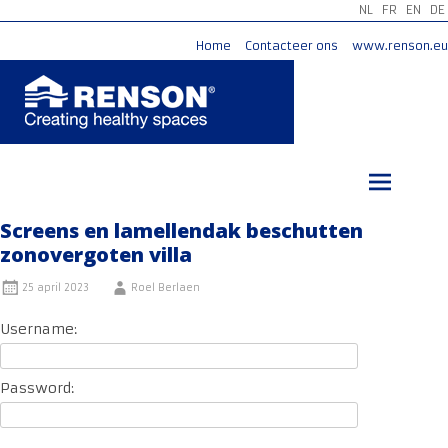
NL
FR
EN
DE
Home
Contacteer ons
www.renson.eu
Ga
naar
de
inhoud
Screens en lamellendak beschutten
zonovergoten villa
25 april 2023
Roel Berlaen
Username:
Password: