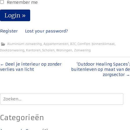
Remember me
Register
Lost your password?
Aluminium zonwering
,
Appartementen
,
B2C
,
Comfort. binnenklimaat
,
Doekzonwering
,
Kantoren
,
Scholen
,
Woningen
,
Zonwering
Bericht
←
Deel je interieur op zonder
‘Outdoor Healing Spaces’:
verlies van licht
buitenleven op maat van de
navigatie
zorgsector
→
Zoeken
naar:
Categorieën