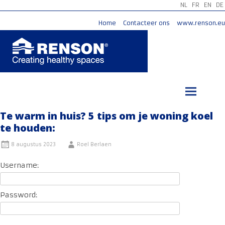
NL
FR
EN
DE
Home
Contacteer ons
www.renson.eu
Ga
naar
de
inhoud
Te warm in huis? 5 tips om je woning koel
te houden:
8 augustus 2023
Roel Berlaen
Username:
Password: