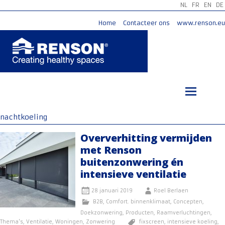
NL
FR
EN
DE
Home
Contacteer ons
www.renson.eu
Ga
naar
de
inhoud
nachtkoeling
Oververhitting vermijden
met Renson
buitenzonwering én
intensieve ventilatie
28 januari 2019
Roel Berlaen
B2B
,
Comfort. binnenklimaat
,
Concepten
,
Doekzonwering
,
Producten
,
Raamverluchtingen
,
Thema's
,
Ventilatie
,
Woningen
,
Zonwering
fixscreen
,
intensieve koeling
,