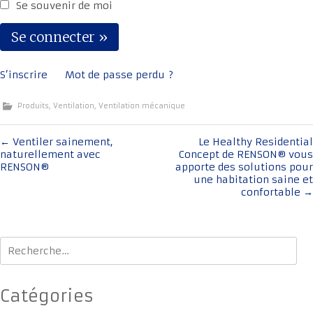
Se souvenir de moi
S’inscrire
Mot de passe perdu ?
Produits
,
Ventilation
,
Ventilation mécanique
Navigation
←
Ventiler sainement,
Le Healthy Residential
naturellement avec
Concept de RENSON® vous
de
RENSON®
apporte des solutions pour
l'article
une habitation saine et
confortable
→
Rechercher :
Catégories