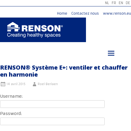
NL
FR
EN
DE
Home
Contactez nous
www.renson.eu
Aller
au
contenu
principal
RENSON® Système E+: ventiler et chauffer
en harmonie
14 avril 2015
Roel Berlaen
Username:
Password: