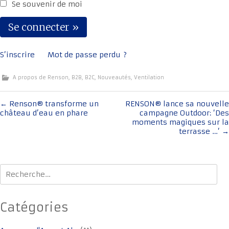
Se souvenir de moi
S’inscrire
Mot de passe perdu ?
A propos de Renson
,
B2B
,
B2C
,
Nouveautés
,
Ventilation
Navigation
←
Renson® transforme un
RENSON® lance sa nouvelle
château d’eau en phare
campagne Outdoor: ‘Des
de
moments magiques sur la
l'article
terrasse …’
→
Rechercher :
Catégories