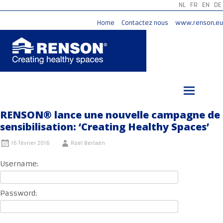
NL
FR
EN
DE
Home
Contactez nous
www.renson.eu
Aller
au
contenu
principal
RENSON® lance une nouvelle campagne de
sensibilisation: ‘Creating Healthy Spaces’
16 février 2016
Roel Berlaen
Username:
Password: