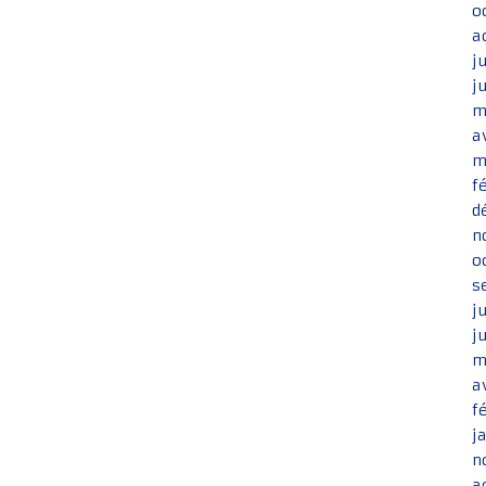
o
a
j
j
m
a
m
f
d
n
o
s
j
j
m
a
f
j
n
a