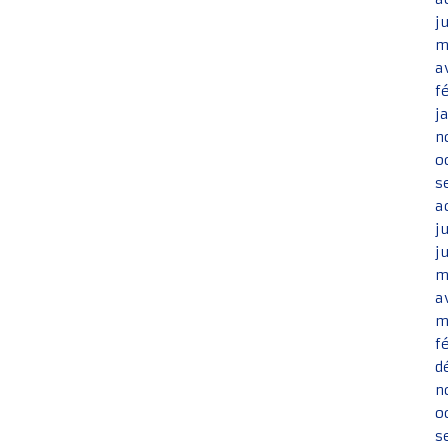
j
m
a
f
j
n
o
s
a
j
j
m
a
m
f
d
n
o
s