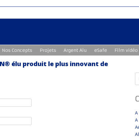
Nos Concepts
Projets
Argent Alu
eSafe
Film vidéo
® élu produit le plus innovant de
R
A
A
A
A