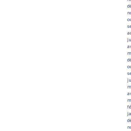
d
n
o
s
a
j
a
m
d
o
s
j
m
a
m
f
j
d
n