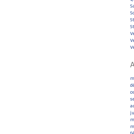
S
S
S
S
V
V
V
m
d
o
s
a
j
m
m
f