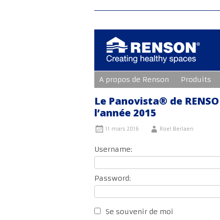
Aller
A propos de Renson
Produits
au
contenu
principal
Le Panovista® de RENSON
l’année 2015
11 mars 2016
Roel Berlaen
Username:
Password:
Se souvenir de moi