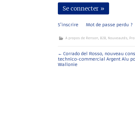
S’inscrire
Mot de passe perdu ?
A propos de Renson
,
B2B
,
Nouveautés
,
Pro
Navigation
←
Corrado del Rosso, nouveau cons
technico-commercial Argent Alu po
de
Wallonie
l'article