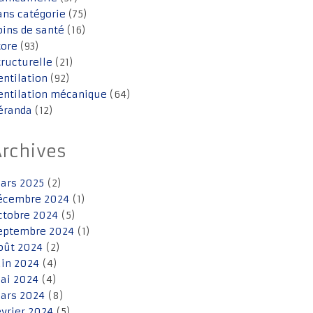
ans catégorie
(75)
oins de santé
(16)
tore
(93)
tructurelle
(21)
entilation
(92)
entilation mécanique
(64)
éranda
(12)
Archives
ars 2025
(2)
écembre 2024
(1)
ctobre 2024
(5)
eptembre 2024
(1)
oût 2024
(2)
uin 2024
(4)
ai 2024
(4)
ars 2024
(8)
évrier 2024
(5)