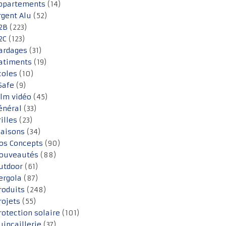
ppartements
(14)
rgent Alu
(52)
2B
(223)
2C
(123)
ardages
(31)
atiments
(19)
coles
(10)
Safe
(9)
ilm vidéo
(45)
énéral
(33)
rilles
(23)
aisons
(34)
os Concepts
(90)
ouveautés
(88)
utdoor
(61)
ergola
(87)
roduits
(248)
rojets
(55)
rotection solaire
(101)
uincaillerie
(37)