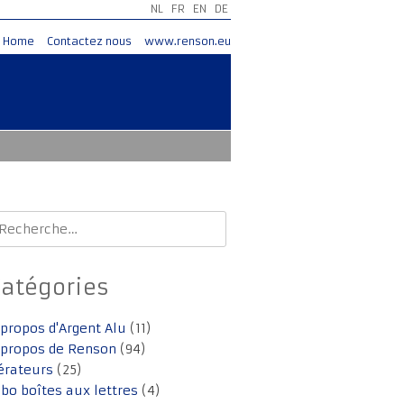
NL
FR
EN
DE
Home
Contactez nous
www.renson.eu
echercher :
Catégories
 propos d'Argent Alu
(11)
 propos de Renson
(94)
érateurs
(25)
lbo boîtes aux lettres
(4)