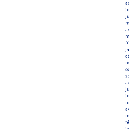
a
j
j
m
a
m
f
j
d
n
o
s
a
j
j
m
a
m
f