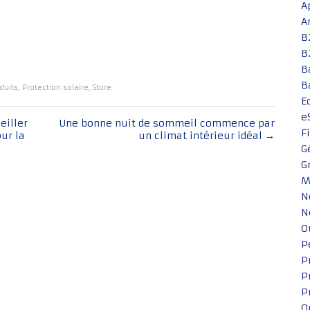
A
A
B
B
B
B
duits
,
Protection solaire
,
Store
E
e
eiller
Une bonne nuit de sommeil commence par
F
ur la
un climat intérieur idéal
→
G
G
M
N
N
O
P
P
P
P
Q