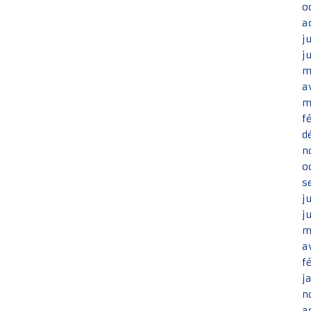
o
a
j
j
m
a
m
f
d
n
o
s
j
j
m
a
f
j
n
a