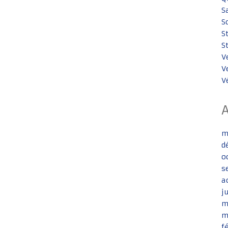
S
S
S
S
V
V
V
m
d
o
s
a
j
m
m
f