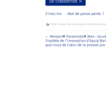
S’inscrire
Mot de passe perdu ?
B2B
,
Grilles
,
Nos Concepts
,
Protection solai
Navigation
←
Renson® Panovista® Max : lauré
Trophée de l’innovation d’Equip’Bai
de
que Coup de Cœur de la presse pro
l'article