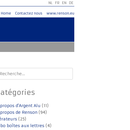
NL
FR
EN
DE
Home
Contactez nous
www.renson.eu
echercher :
Catégories
 propos d'Argent Alu
(11)
 propos de Renson
(94)
érateurs
(25)
lbo boîtes aux lettres
(4)