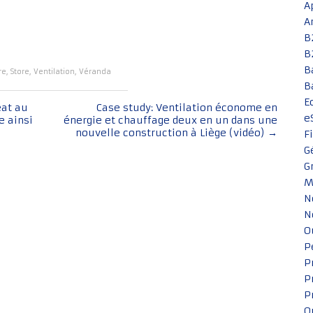
A
A
B
B
B
re
,
Store
,
Ventilation
,
Véranda
B
E
at au
Case study: Ventilation économe en
e
e ainsi
énergie et chauffage deux en un dans une
nouvelle construction à Liège (vidéo)
→
F
G
G
M
N
N
O
P
P
P
P
Q