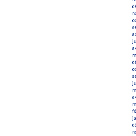
d
n
o
s
a
j
a
m
d
o
s
j
m
a
m
f
j
d
n