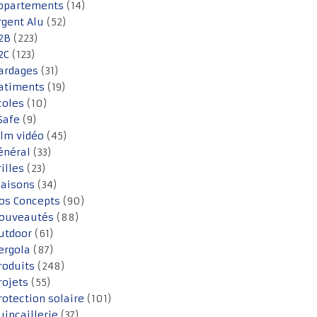
ppartements
(14)
rgent Alu
(52)
2B
(223)
2C
(123)
ardages
(31)
atiments
(19)
coles
(10)
Safe
(9)
ilm vidéo
(45)
énéral
(33)
rilles
(23)
aisons
(34)
os Concepts
(90)
ouveautés
(88)
utdoor
(61)
ergola
(87)
roduits
(248)
rojets
(55)
rotection solaire
(101)
uincaillerie
(37)