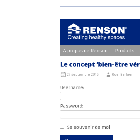
Aller
A propos de Renson
Produits
au
contenu
principal
Le concept ‘bien-être v
27 septembre 2016
Roel Berlaen
Username:
Password:
Se souvenir de moi