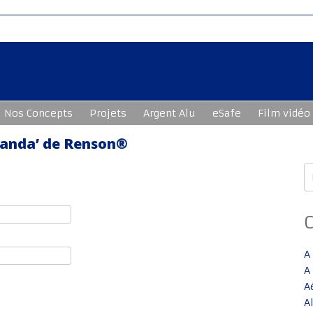
Nos Concepts
Projets
Argent Alu
eSafe
Film vidéo
éranda’ de Renson®
R
A
A
A
A