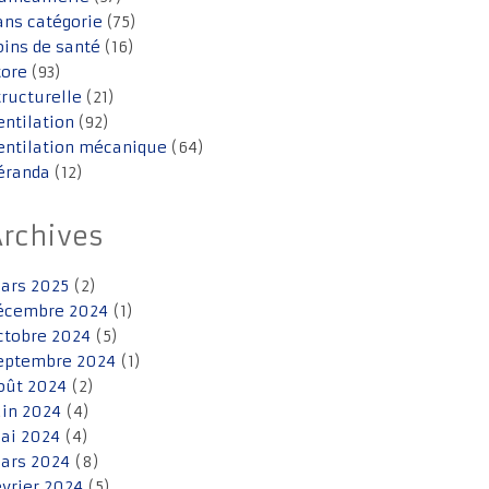
ans catégorie
(75)
oins de santé
(16)
tore
(93)
tructurelle
(21)
entilation
(92)
entilation mécanique
(64)
éranda
(12)
Archives
ars 2025
(2)
écembre 2024
(1)
ctobre 2024
(5)
eptembre 2024
(1)
oût 2024
(2)
uin 2024
(4)
ai 2024
(4)
ars 2024
(8)
évrier 2024
(5)