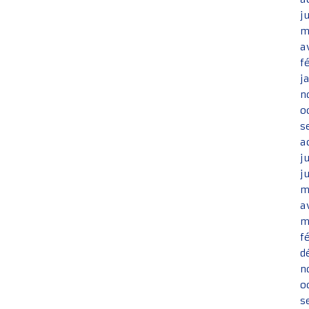
j
m
a
f
j
n
o
s
a
j
j
m
a
m
f
d
n
o
s