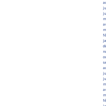
a
j
j
m
a
m
f
j
d
n
o
s
a
j
j
m
a
m
f