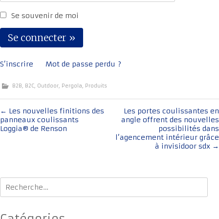
Se souvenir de moi
S’inscrire
Mot de passe perdu ?
B2B
,
B2C
,
Outdoor
,
Pergola
,
Produits
Navigation
←
Les nouvelles finitions des
Les portes coulissantes en
panneaux coulissants
angle offrent des nouvelles
de
Loggia® de Renson
possibilités dans
l'article
l’agencement intérieur grâce
à invisidoor sdx
→
Rechercher :