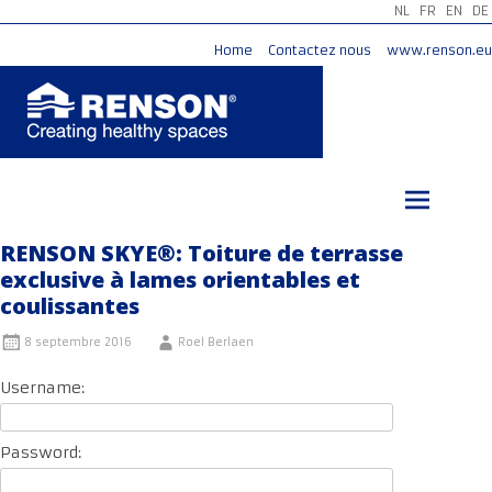
NL
FR
EN
DE
Home
Contactez nous
www.renson.eu
Aller
au
contenu
principal
RENSON SKYE®: Toiture de terrasse
exclusive à lames orientables et
coulissantes
8 septembre 2016
Roel Berlaen
Username:
Password: