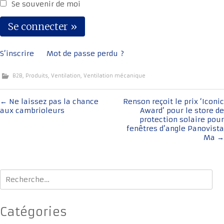
Se souvenir de moi
S’inscrire
Mot de passe perdu ?
B2B
,
Produits
,
Ventilation
,
Ventilation mécanique
Navigation
←
Ne laissez pas la chance
Renson reçoit le prix ‘Iconic
aux cambrioleurs
Award’ pour le store de
de
protection solaire pour
l'article
fenêtres d’angle Panovista
Ma
→
Rechercher :
Catégories