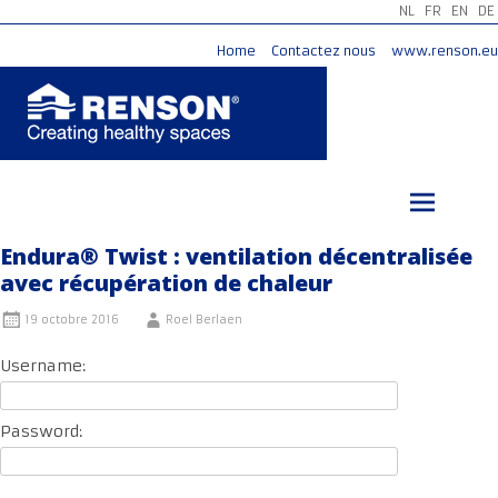
NL
FR
EN
DE
Home
Contactez nous
www.renson.eu
Aller
au
contenu
principal
Endura® Twist : ventilation décentralisée
avec récupération de chaleur
19 octobre 2016
Roel Berlaen
Username:
Password: