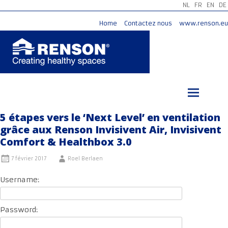
NL
FR
EN
DE
Home
Contactez nous
www.renson.eu
Aller
au
contenu
principal
5 étapes vers le ‘Next Level’ en ventilation
grâce aux Renson Invisivent Air, Invisivent
Comfort & Healthbox 3.0
7 février 2017
Roel Berlaen
Username:
Password: