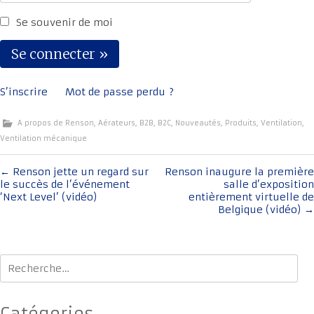
Se souvenir de moi
S’inscrire
Mot de passe perdu ?
A propos de Renson
,
Aérateurs
,
B2B
,
B2C
,
Nouveautés
,
Produits
,
Ventilation
,
Ventilation mécanique
Navigation
←
Renson jette un regard sur
Renson inaugure la première
le succès de l’événement
salle d’exposition
de
‘Next Level’ (vidéo)
entièrement virtuelle de
l'article
Belgique (vidéo)
→
Rechercher :