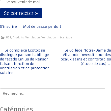
Se souvenir de moi
S’inscrire
Mot de passe perdu ?
B2B
,
Produits
,
Ventilation
,
Ventilation mécanique
Navigation
←
Le complexe Ecotox se
Le Collège Notre-Dame de
distingue par son habillage
Vilvoorde investit pour des
de
de façade Linius de Renson
locaux sains et confortables
l'article
faisant fonction de
(étude de cas)
→
ventilation et de protection
solaire
Rechercher :
Catégories