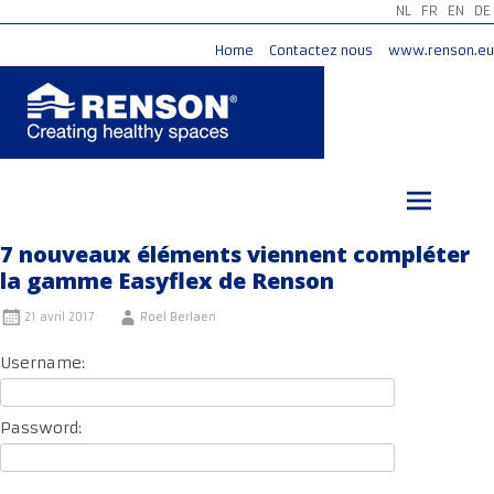
NL
FR
EN
DE
Home
Contactez nous
www.renson.eu
Aller
au
contenu
principal
7 nouveaux éléments viennent compléter
la gamme Easyflex de Renson
21 avril 2017
Roel Berlaen
Username:
Password: