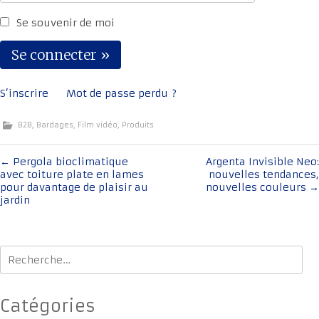
Se souvenir de moi
S’inscrire
Mot de passe perdu ?
B2B
,
Bardages
,
Film vidéo
,
Produits
Navigation
←
Pergola bioclimatique
Argenta Invisible Neo:
avec toiture plate en lames
nouvelles tendances,
de
pour davantage de plaisir au
nouvelles couleurs
→
l'article
jardin
Rechercher :
Catégories