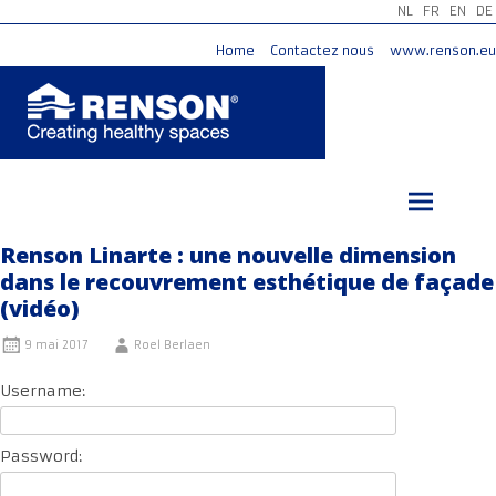
NL
FR
EN
DE
Home
Contactez nous
www.renson.eu
Aller
au
contenu
principal
Renson Linarte : une nouvelle dimension
dans le recouvrement esthétique de façade
(vidéo)
9 mai 2017
Roel Berlaen
Username:
Password: