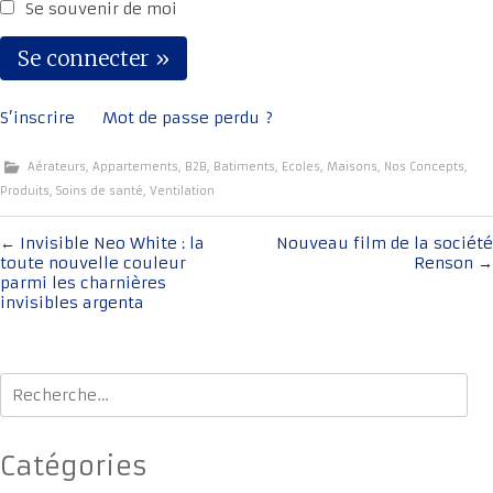
Se souvenir de moi
S’inscrire
Mot de passe perdu ?
Aérateurs
,
Appartements
,
B2B
,
Batiments
,
Ecoles
,
Maisons
,
Nos Concepts
,
Produits
,
Soins de santé
,
Ventilation
Navigation
←
Invisible Neo White : la
Nouveau film de la société
toute nouvelle couleur
Renson
→
de
parmi les charnières
l'article
invisibles argenta
Rechercher :
Catégories