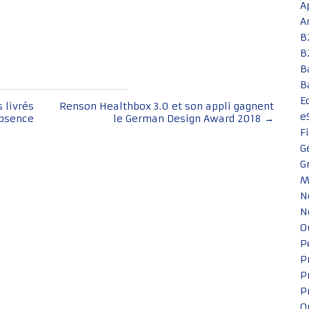
A
A
B
B
B
B
E
 livrés
Renson Healthbox 3.0 et son appli gagnent
e
absence
le German Design Award 2018
→
F
G
G
M
N
N
O
P
P
P
P
Q