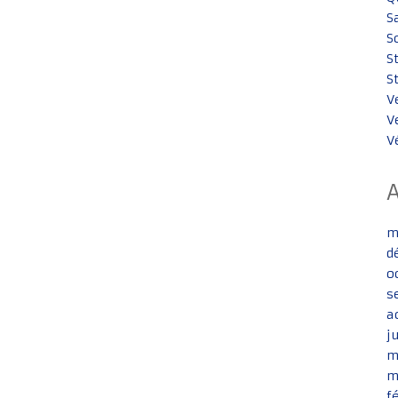
S
S
S
S
V
V
V
m
d
o
s
a
j
m
m
f