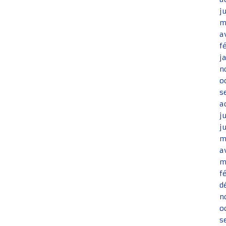
j
m
a
f
j
n
o
s
a
j
j
m
a
m
f
d
n
o
s