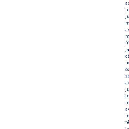
a
j
j
m
a
m
f
j
d
n
o
s
a
j
j
m
a
m
f