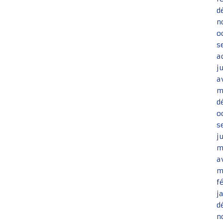
d
n
o
s
a
j
a
m
d
o
s
j
m
a
m
f
j
d
n