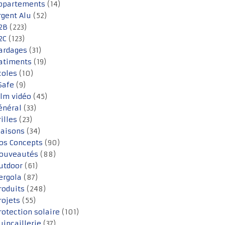
ppartements
(14)
rgent Alu
(52)
2B
(223)
2C
(123)
ardages
(31)
atiments
(19)
coles
(10)
Safe
(9)
ilm vidéo
(45)
énéral
(33)
rilles
(23)
aisons
(34)
os Concepts
(90)
ouveautés
(88)
utdoor
(61)
ergola
(87)
roduits
(248)
rojets
(55)
rotection solaire
(101)
uincaillerie
(37)