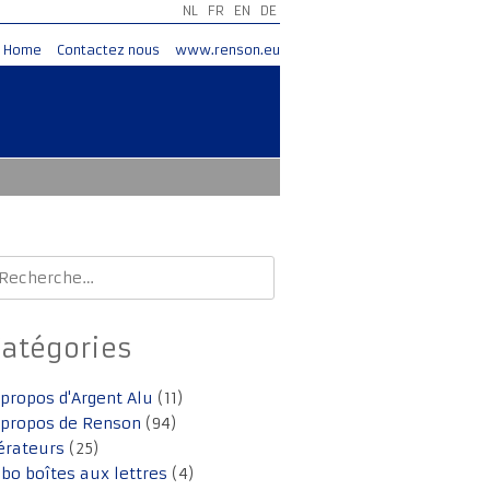
NL
FR
EN
DE
Home
Contactez nous
www.renson.eu
echercher :
Catégories
 propos d'Argent Alu
(11)
 propos de Renson
(94)
érateurs
(25)
lbo boîtes aux lettres
(4)