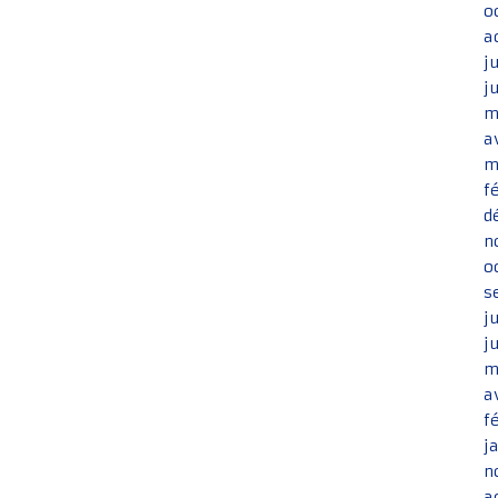
o
a
j
j
m
a
m
f
d
n
o
s
j
j
m
a
f
j
n
a