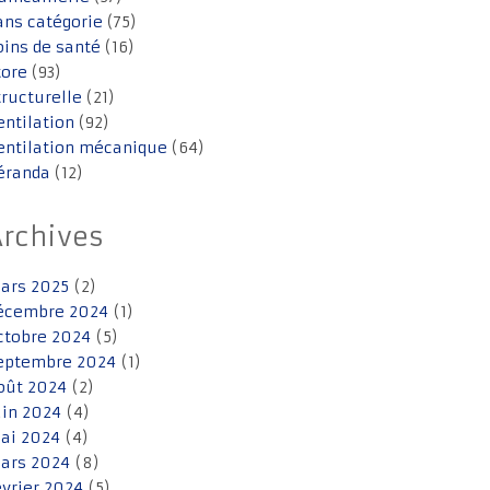
ans catégorie
(75)
oins de santé
(16)
tore
(93)
tructurelle
(21)
entilation
(92)
entilation mécanique
(64)
éranda
(12)
Archives
ars 2025
(2)
écembre 2024
(1)
ctobre 2024
(5)
eptembre 2024
(1)
oût 2024
(2)
uin 2024
(4)
ai 2024
(4)
ars 2024
(8)
évrier 2024
(5)