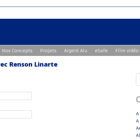
Nos Concepts
Projets
Argent Alu
eSafe
Film vidéo
vec Renson Linarte
R
A
A
A
A