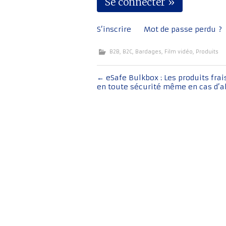
S’inscrire
Mot de passe perdu ?
B2B
,
B2C
,
Bardages
,
Film vidéo
,
Produits
Navigation
←
eSafe Bulkbox : Les produits frais
en toute sécurité même en cas d’
de
l'article