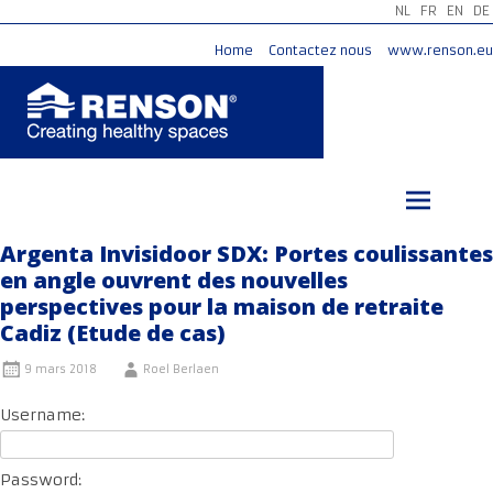
NL
FR
EN
DE
Home
Contactez nous
www.renson.eu
Aller
au
contenu
principal
Argenta Invisidoor SDX: Portes coulissantes
en angle ouvrent des nouvelles
perspectives pour la maison de retraite
Cadiz (Etude de cas)
9 mars 2018
Roel Berlaen
Username:
Password: