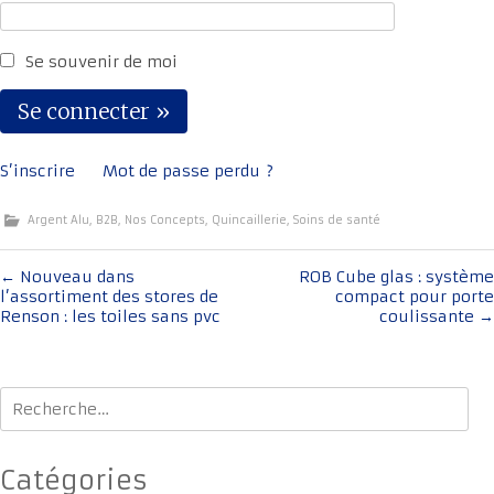
Se souvenir de moi
S’inscrire
Mot de passe perdu ?
Argent Alu
,
B2B
,
Nos Concepts
,
Quincaillerie
,
Soins de santé
Navigation
←
Nouveau dans
ROB Cube glas : système
l’assortiment des stores de
compact pour porte
de
Renson : les toiles sans pvc
coulissante
→
l'article
Rechercher :
Catégories