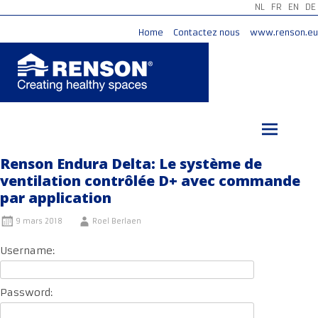
NL
FR
EN
DE
Home
Contactez nous
www.renson.eu
Aller
au
contenu
principal
Renson Endura Delta: Le système de
ventilation contrôlée D+ avec commande
par application
9 mars 2018
Roel Berlaen
Username:
Password: