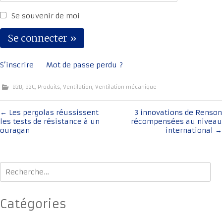
Se souvenir de moi
S’inscrire
Mot de passe perdu ?
B2B
,
B2C
,
Produits
,
Ventilation
,
Ventilation mécanique
Navigation
←
Les pergolas réussissent
3 innovations de Renson
les tests de résistance à un
récompensées au niveau
de
ouragan
international
→
l'article
Rechercher :
Catégories