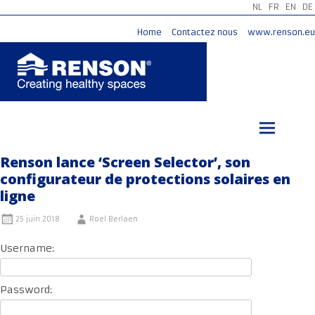
NL
FR
EN
DE
Home
Contactez nous
www.renson.eu
Aller
au
contenu
principal
Renson lance ‘Screen Selector’, son
configurateur de protections solaires en
ligne
25 juin 2018
Roel Berlaen
Username:
Password: