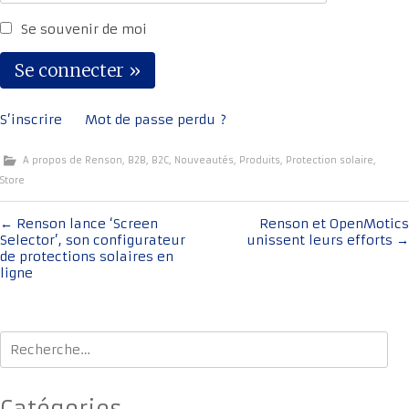
Se souvenir de moi
S’inscrire
Mot de passe perdu ?
A propos de Renson
,
B2B
,
B2C
,
Nouveautés
,
Produits
,
Protection solaire
,
Store
Navigation
←
Renson lance ‘Screen
Renson et OpenMotics
Selector’, son configurateur
unissent leurs efforts
→
de
de protections solaires en
l'article
ligne
Rechercher :