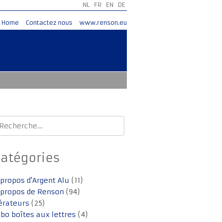
NL
FR
EN
DE
Home
Contactez nous
www.renson.eu
echercher :
Catégories
 propos d'Argent Alu
(11)
 propos de Renson
(94)
érateurs
(25)
lbo boîtes aux lettres
(4)