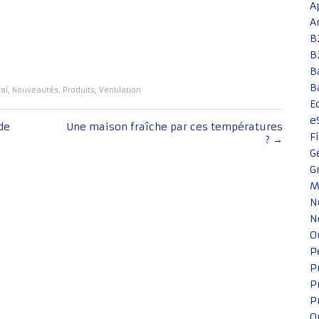
A
A
B
B
B
B
al
,
Nouveautés
,
Produits
,
Ventilation
E
e
de
Une maison fraîche par ces températures
F
?
→
G
G
M
N
N
O
P
P
P
P
Q