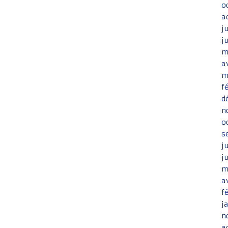
o
a
j
j
m
a
m
f
d
n
o
s
j
j
m
a
f
j
n
a