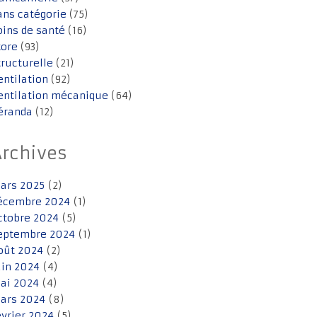
ans catégorie
(75)
oins de santé
(16)
tore
(93)
tructurelle
(21)
entilation
(92)
entilation mécanique
(64)
éranda
(12)
Archives
ars 2025
(2)
écembre 2024
(1)
ctobre 2024
(5)
eptembre 2024
(1)
oût 2024
(2)
uin 2024
(4)
ai 2024
(4)
ars 2024
(8)
évrier 2024
(5)