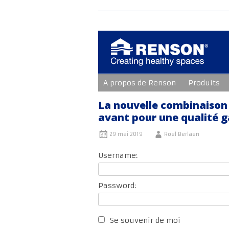
Aller
A propos de Renson
Produits
au
contenu
principal
La nouvelle combinaison
avant pour une qualité g
29 mai 2019
Roel Berlaen
Username:
Password:
Se souvenir de moi