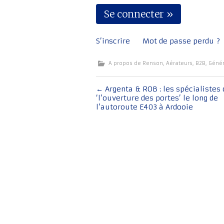
S’inscrire
Mot de passe perdu ?
A propos de Renson
,
Aérateurs
,
B2B
,
Génér
Navigation
←
Argenta & ROB : les spécialistes 
‘l’ouverture des portes’ le long de
de
l’autoroute E403 à Ardooie
l'article