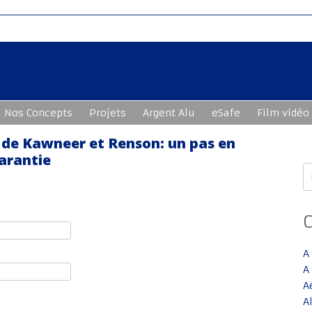
Nos Concepts
Projets
Argent Alu
eSafe
Film vidéo
 de Kawneer et Renson: un pas en
arantie
R
A
A
A
A