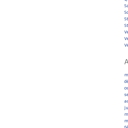
S
S
S
S
V
V
V
m
d
o
s
a
j
m
m
f