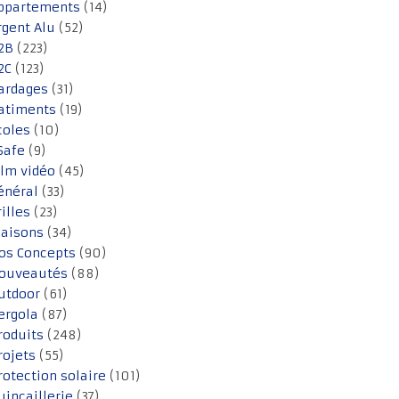
ppartements
(14)
rgent Alu
(52)
2B
(223)
2C
(123)
ardages
(31)
atiments
(19)
coles
(10)
Safe
(9)
ilm vidéo
(45)
énéral
(33)
rilles
(23)
aisons
(34)
os Concepts
(90)
ouveautés
(88)
utdoor
(61)
ergola
(87)
roduits
(248)
rojets
(55)
rotection solaire
(101)
uincaillerie
(37)