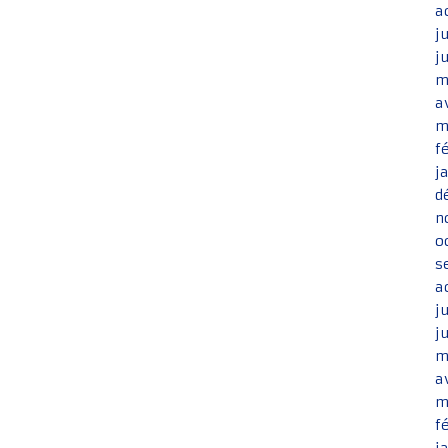
a
j
j
m
a
m
f
j
d
n
o
s
a
j
j
m
a
m
f