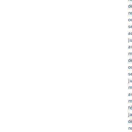
d
n
o
s
a
j
a
m
d
o
s
j
m
a
m
f
j
d
n