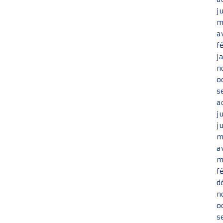
j
m
a
f
j
n
o
s
a
j
j
m
a
m
f
d
n
o
s