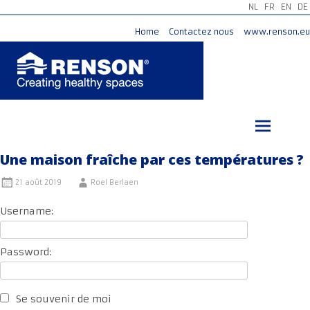
NL
FR
EN
DE
Home
Contactez nous
www.renson.eu
Aller
au
contenu
principal
Une maison fraîche par ces températures ?
21 août 2019
Roel Berlaen
Username:
Password:
Se souvenir de moi