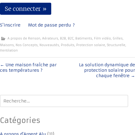
S’inscrire
Mot de passe perdu ?
A propos de Renson
,
Aérateurs
,
B2B
,
B2C
,
Batiments
,
Film vidéo
,
Grilles
,
Maisons
,
Nos Concepts
,
Nouveautés
,
Produits
,
Protection solaire
,
Structurelle
,
Ventilation
Navigation
←
Une maison fraîche par
La solution dynamique de
ces températures ?
protection solaire pour
de
chaque fenêtre
→
l'article
Rechercher :
Catégories
A propos d'Argent Alu
(11)