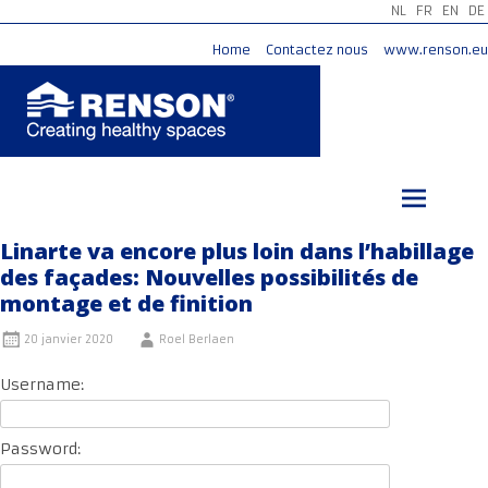
NL
FR
EN
DE
Home
Contactez nous
www.renson.eu
Aller
au
contenu
principal
Linarte va encore plus loin dans l’habillage
des façades: Nouvelles possibilités de
montage et de finition
20 janvier 2020
Roel Berlaen
Username:
Password: