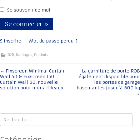
Se souvenir de moi
S’inscrire
Mot de passe perdu ?
B2B
,
Bardages
,
Produits
Navigation
←
Fixscreen Minimal Curtain
La garniture de porte ROB
Wall 50 & Fixscreen 150
également disponible pour
de
Curtain Wall 60: nouvelle
les portes de garage
l'article
solution pour murs-rideaux
basculantes jusqu’à 600 kg
→
Rechercher :