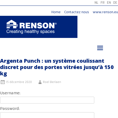
NL
FR
EN
DE
Home
Contactez nous
www.renson.eu
Aller
au
contenu
principal
Argenta Punch : un système coulissant
discret pour des portes vitrées jusqu’à 150
kg
15 décembre 2020
Roel Berlaen
Username:
Password: