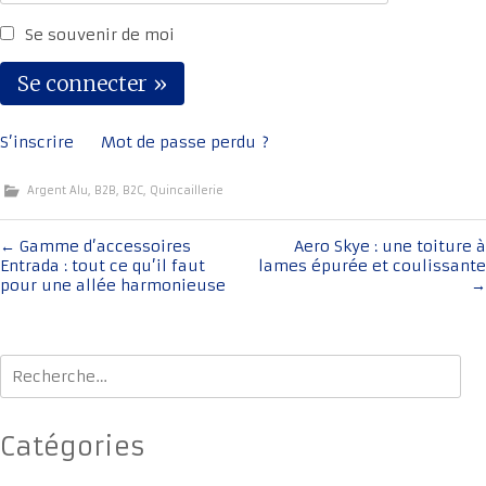
Se souvenir de moi
S’inscrire
Mot de passe perdu ?
Argent Alu
,
B2B
,
B2C
,
Quincaillerie
Navigation
←
Gamme d’accessoires
Aero Skye : une toiture à
Entrada : tout ce qu’il faut
lames épurée et coulissante
de
pour une allée harmonieuse
→
l'article
Rechercher :
Catégories