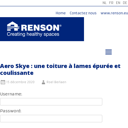
NL
FR
EN
DE
Home
Contactez nous
www.renson.eu
Aller
au
contenu
principal
Aero Skye : une toiture à lames épurée et
coulissante
15 décembre 2020
Roel Berlaen
Username:
Password: