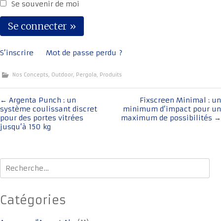
Se souvenir de moi
S’inscrire
Mot de passe perdu ?
Nos Concepts
,
Outdoor
,
Pergola
,
Produits
Navigation
←
Argenta Punch : un
Fixscreen Minimal : un
système coulissant discret
minimum d’impact pour un
de
pour des portes vitrées
maximum de possibilités
→
l'article
jusqu’à 150 kg
Rechercher :
Catégories