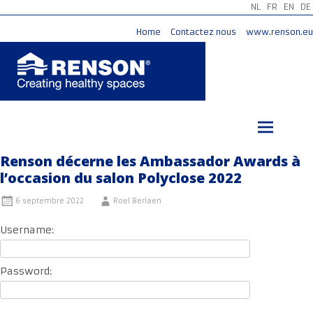
NL
FR
EN
DE
Home
Contactez nous
www.renson.eu
Aller
au
contenu
principal
Renson décerne les Ambassador Awards à
l’occasion du salon Polyclose 2022
6 septembre 2022
Roel Berlaen
Username:
Password: