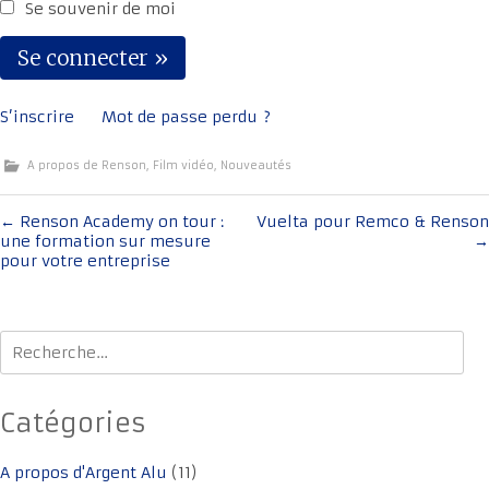
Se souvenir de moi
S’inscrire
Mot de passe perdu ?
A propos de Renson
,
Film vidéo
,
Nouveautés
Navigation
←
Renson Academy on tour :
Vuelta pour Remco & Renson
une formation sur mesure
→
de
pour votre entreprise
l'article
Rechercher :
Catégories
A propos d'Argent Alu
(11)