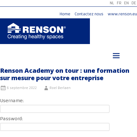
NL
FR
EN
DE
Home
Contactez nous
www.renson.eu
Aller
au
contenu
principal
Renson Academy on tour : une formation
sur mesure pour votre entreprise
6 septembre 2022
Roel Berlaen
Username:
Password: