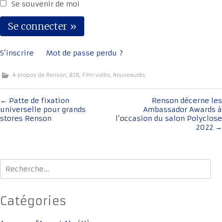
Se souvenir de moi
S’inscrire
Mot de passe perdu ?
A propos de Renson
,
B2B
,
Film vidéo
,
Nouveautés
Navigation
←
Patte de fixation
Renson décerne les
universelle pour grands
Ambassador Awards à
de
stores Renson
l’occasion du salon Polyclose
l'article
2022
→
Rechercher :
Catégories