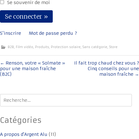
Se souvenir de moi
S’inscrire
Mot de passe perdu ?
B2B
,
Film vidéo
,
Produits
,
Protection solaire
,
Sans catégorie
,
Store
Navigation
←
Renson, votre « Solmate »
Il fait trop chaud chez vous ?
pour une maison fraîche
Cinq conseils pour une
de
(B2C)
maison fraîche
→
l'article
Rechercher :
Catégories
A propos d'Argent Alu
(11)