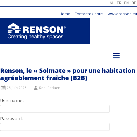
NL
FR
EN
DE
Home
Contactez nous
www.renson.eu
Aller
au
contenu
principal
Renson, le « Solmate » pour une habitation
agréablement fraîche (B2B)
28 juin 2023
Roel Berlaen
Username:
Password: