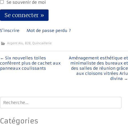
Se souvenir de moi
S’inscrire
Mot de passe perdu ?
Argent Alu
,
B2B
,
Quincaillerie
Navigation
←
Six nouvelles toiles
Aménagement esthétique et
confèrent plus de cachet aux
minimaliste des bureaux et
de
panneaux coulissants
des salles de réunion grâce
l'article
aux cloisons vitrées Arlu
divina
→
Rechercher :
Catégories