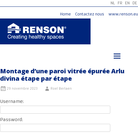
NL
FR
EN
DE
Home
Contactez nous
www.renson.eu
Aller
au
contenu
principal
Montage d’une paroi vitrée épurée Arlu
divina étape par étape
29 novembre 2023
Roel Berlaen
Username:
Password: