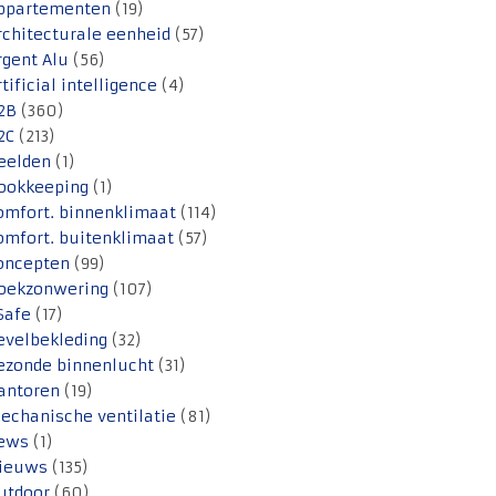
ppartementen
(19)
rchitecturale eenheid
(57)
rgent Alu
(56)
rtificial intelligence
(4)
2B
(360)
2C
(213)
eelden
(1)
ookkeeping
(1)
omfort. binnenklimaat
(114)
omfort. buitenklimaat
(57)
oncepten
(99)
oekzonwering
(107)
Safe
(17)
evelbekleding
(32)
ezonde binnenlucht
(31)
antoren
(19)
echanische ventilatie
(81)
ews
(1)
ieuws
(135)
utdoor
(60)