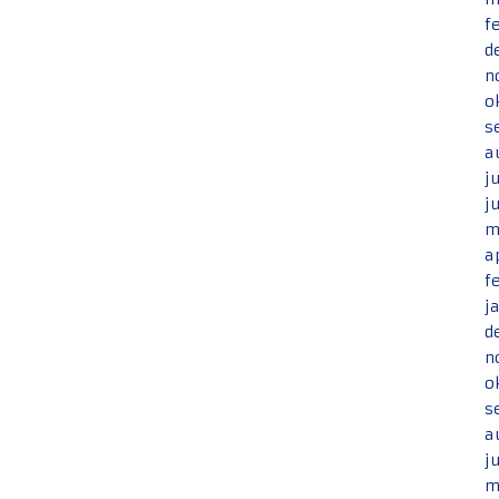
f
d
n
o
s
a
j
j
m
a
f
j
d
n
o
s
a
j
m