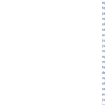
a
f
j
n
o
s
a
j
j
m
a
m
f
d
n
o
s
a
j