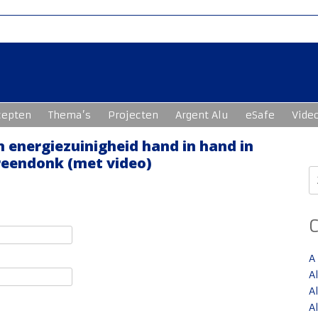
cepten
Thema’s
Projecten
Argent Alu
eSafe
Vide
 energiezuinigheid hand in hand in
reendonk (met video)
Z
n
A
A
A
A