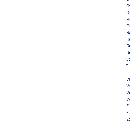
O
O
P
P
R
R
R
R
S
T
T
V
V
V
W
Z
Z
Z