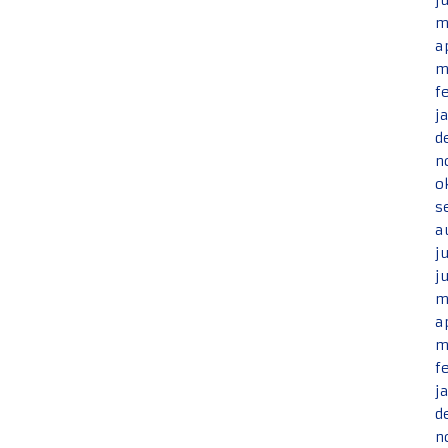
j
m
a
m
f
j
d
n
o
s
a
j
j
m
a
m
f
j
d
n