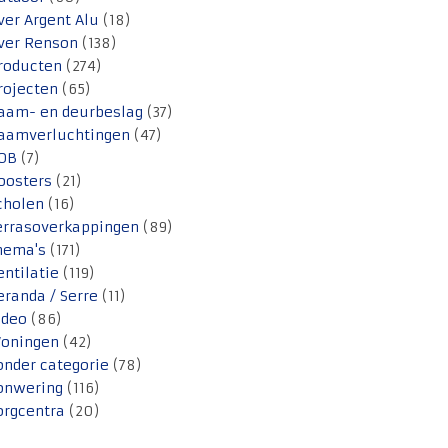
ver Argent Alu
(18)
ver Renson
(138)
roducten
(274)
rojecten
(65)
aam- en deurbeslag
(37)
aamverluchtingen
(47)
OB
(7)
oosters
(21)
cholen
(16)
errasoverkappingen
(89)
hema's
(171)
entilatie
(119)
eranda / Serre
(11)
ideo
(86)
oningen
(42)
onder categorie
(78)
onwering
(116)
orgcentra
(20)