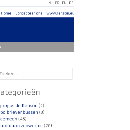
NL
FR
EN
DE
Home
Contacteer ons
www.renson.eu
o
oeken
aar:
Categorieën
 propos de Renson
(2)
lbo brievenbussen
(3)
lgemeen
(45)
luminium zonwering
(26)