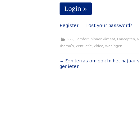
Register
Lost your password?
B2B
,
Comfort. binnenklimaat
,
Concepten
,
M
Thema's
,
Ventilatie
,
Video
,
Woningen
Bericht
←
Een terras om ook in het najaar 
genieten
navigatie