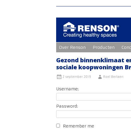
Ga
Over Renson
Producten
Con
naar
de
inhoud
Gezond binnenklimaat en
sociale koopwoningen B
2 september 2019
Roel Berlaen
Username:
Password:
Remember me