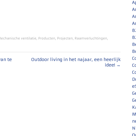
A
A
A
A
B
B
echanische ventilatie
,
Producten
,
Projecten
,
Raamverluchtingen
,
B
B
C
van te
Outdoor living in het najaar, een heerlijk
idee!
→
C
C
D
e
G
G
K
M
n
N
O