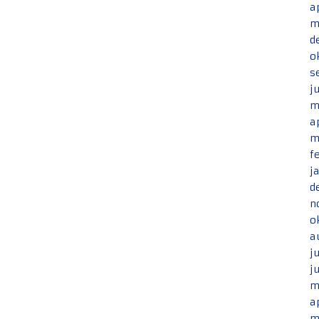
a
m
d
o
s
j
m
a
m
f
j
d
n
o
a
j
j
m
a
m