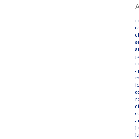
m
d
o
s
a
j
m
a
m
f
d
n
o
s
a
j
j