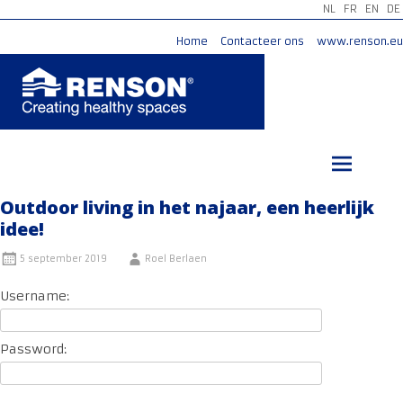
NL
FR
EN
DE
Home
Contacteer ons
www.renson.eu
Ga
naar
de
inhoud
Outdoor living in het najaar, een heerlijk
idee!
5 september 2019
Roel Berlaen
Username:
Password: