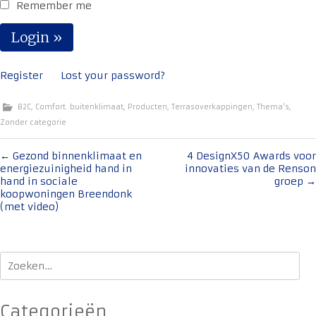
Remember me
Register
Lost your password?
B2C
,
Comfort. buitenklimaat
,
Producten
,
Terrasoverkappingen
,
Thema's
,
Zonder categorie
Bericht
←
Gezond binnenklimaat en
4 DesignX50 Awards voor
energiezuinigheid hand in
innovaties van de Renson
navigatie
hand in sociale
groep
→
koopwoningen Breendonk
(met video)
Zoeken
naar:
Categorieën