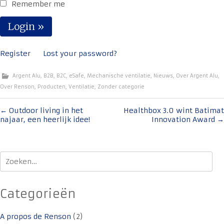
Remember me
Register
Lost your password?
Argent Alu
,
B2B
,
B2C
,
eSafe
,
Mechanische ventilatie
,
Nieuws
,
Over Argent Alu
,
Over Renson
,
Producten
,
Ventilatie
,
Zonder categorie
Bericht
←
Outdoor living in het
Healthbox 3.0 wint Batimat
najaar, een heerlijk idee!
Innovation Award
→
navigatie
Zoeken
naar:
Categorieën
A propos de Renson
(2)