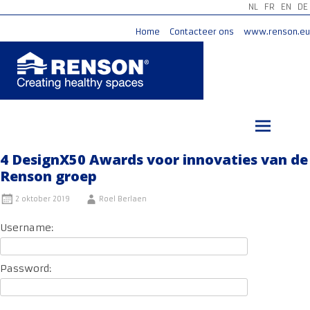
NL
FR
EN
DE
Home
Contacteer ons
www.renson.eu
Ga
naar
de
inhoud
4 DesignX50 Awards voor innovaties van de
Renson groep
2 oktober 2019
Roel Berlaen
Username:
Password: