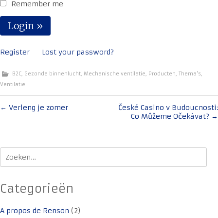
Remember me
Register
Lost your password?
B2C
,
Gezonde binnenlucht
,
Mechanische ventilatie
,
Producten
,
Thema's
,
Ventilatie
Bericht
←
Verleng je zomer
České Casino v Budoucnosti:
Co Můžeme Očekávat?
→
navigatie
Zoeken
naar:
Categorieën
A propos de Renson
(2)