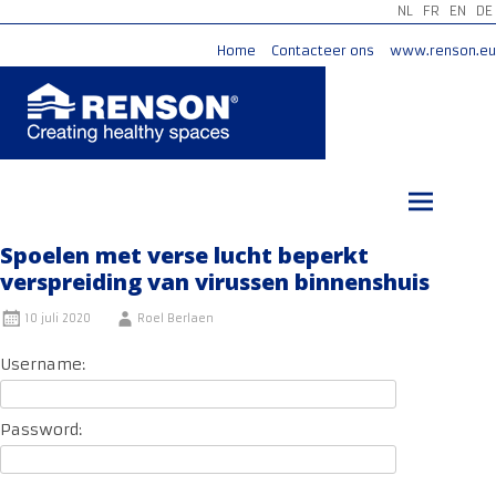
NL
FR
EN
DE
Home
Contacteer ons
www.renson.eu
Ga
naar
de
inhoud
Spoelen met verse lucht beperkt
verspreiding van virussen binnenshuis
10 juli 2020
Roel Berlaen
Username:
Password: