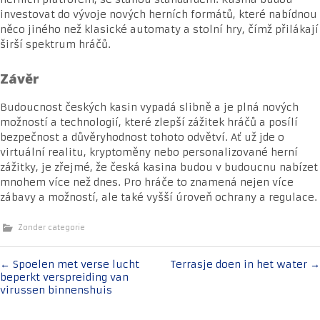
investovat do vývoje nových herních formátů, které nabídnou
něco jiného než klasické automaty a stolní hry, čímž přilákají
širší spektrum hráčů.
Závěr
Budoucnost českých kasin vypadá slibně a je plná nových
možností a technologií, které zlepší zážitek hráčů a posílí
bezpečnost a důvěryhodnost tohoto odvětví. Ať už jde o
virtuální realitu, kryptoměny nebo personalizované herní
zážitky, je zřejmé, že česká kasina budou v budoucnu nabízet
mnohem více než dnes. Pro hráče to znamená nejen více
zábavy a možností, ale také vyšší úroveň ochrany a regulace.
Zonder categorie
Bericht
←
Spoelen met verse lucht
Terrasje doen in het water
→
beperkt verspreiding van
navigatie
virussen binnenshuis