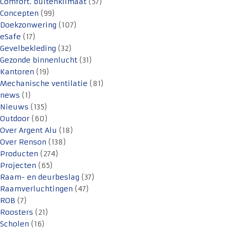
Comfort. buitenklimaat
(57)
Concepten
(99)
Doekzonwering
(107)
eSafe
(17)
Gevelbekleding
(32)
Gezonde binnenlucht
(31)
Kantoren
(19)
Mechanische ventilatie
(81)
news
(1)
Nieuws
(135)
Outdoor
(60)
Over Argent Alu
(18)
Over Renson
(138)
Producten
(274)
Projecten
(65)
Raam- en deurbeslag
(37)
Raamverluchtingen
(47)
ROB
(7)
Roosters
(21)
Scholen
(16)