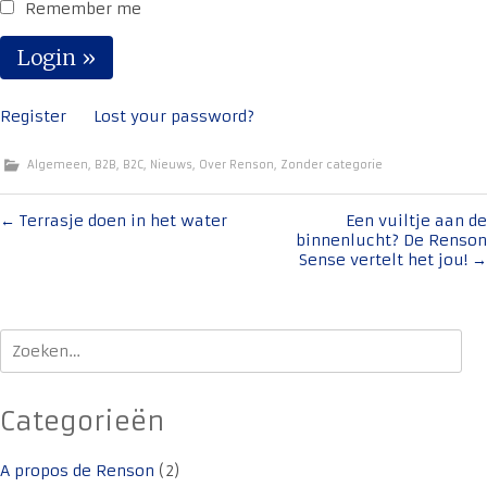
Remember me
Register
Lost your password?
Algemeen
,
B2B
,
B2C
,
Nieuws
,
Over Renson
,
Zonder categorie
Bericht
←
Terrasje doen in het water
Een vuiltje aan de
binnenlucht? De Renson
navigatie
Sense vertelt het jou!
→
Zoeken
naar:
Categorieën
A propos de Renson
(2)