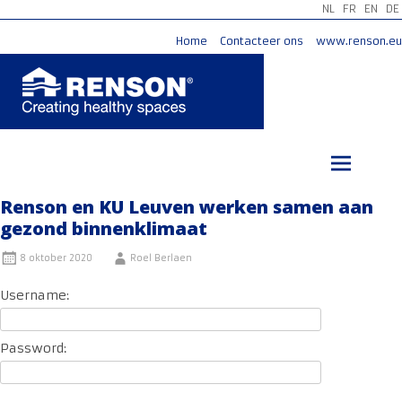
NL
FR
EN
DE
Home
Contacteer ons
www.renson.eu
Ga
naar
de
inhoud
Renson en KU Leuven werken samen aan
gezond binnenklimaat
8 oktober 2020
Roel Berlaen
Username:
Password: