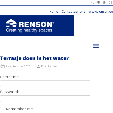
NL
FR
EN
DE
Home
Contacteer ons
www.renson.eu
Ga
naar
de
inhoud
Terrasje doen in het water
9 september 2020
Roel Berlaen
Username:
Password:
Remember me