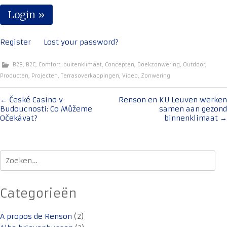
Register
Lost your password?
B2B
,
B2C
,
Comfort. buitenklimaat
,
Concepten
,
Doekzonwering
,
Outdoor
,
Producten
,
Projecten
,
Terrasoverkappingen
,
Video
,
Zonwering
Bericht
←
České Casino v
Renson en KU Leuven werken
Budoucnosti: Co Můžeme
samen aan gezond
navigatie
Očekávat?
binnenklimaat
→
Zoeken
naar:
Categorieën
A propos de Renson
(2)