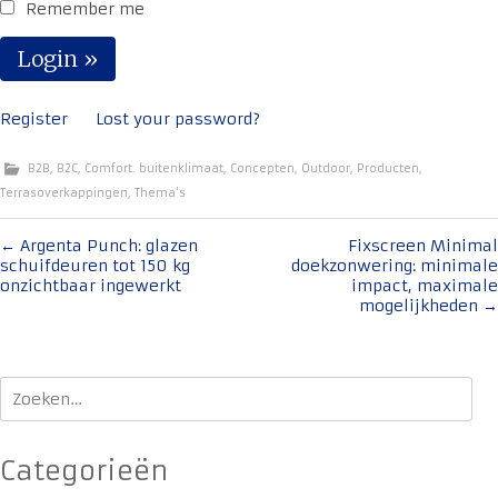
Remember me
Register
Lost your password?
B2B
,
B2C
,
Comfort. buitenklimaat
,
Concepten
,
Outdoor
,
Producten
,
Terrasoverkappingen
,
Thema's
Bericht
←
Argenta Punch: glazen
Fixscreen Minimal
schuifdeuren tot 150 kg
doekzonwering: minimale
navigatie
onzichtbaar ingewerkt
impact, maximale
mogelijkheden
→
Zoeken
naar:
Categorieën