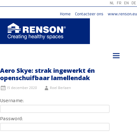
NL
FR
EN
DE
Home
Contacteer ons
www.renson.eu
Ga
naar
de
inhoud
Aero Skye: strak ingewerkt én
openschuifbaar lamellendak
15 december 2020
Roel Berlaen
Username:
Password: