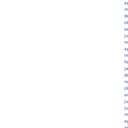
a
m
d
o
s
j
m
a
m
f
j
d
n
o
a
j
j
m
a
m