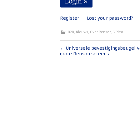
Register
Lost your password?
B2B
,
Nieuws
,
Over Renson
,
Video
Bericht
←
Universele bevestigingsbeugel v
grote Renson screens
navigatie