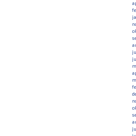
a
f
j
n
o
s
a
j
j
m
a
m
f
d
n
o
s
a
j