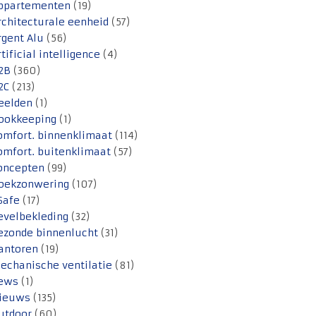
ppartementen
(19)
rchitecturale eenheid
(57)
rgent Alu
(56)
rtificial intelligence
(4)
2B
(360)
2C
(213)
eelden
(1)
ookkeeping
(1)
omfort. binnenklimaat
(114)
omfort. buitenklimaat
(57)
oncepten
(99)
oekzonwering
(107)
Safe
(17)
evelbekleding
(32)
ezonde binnenlucht
(31)
antoren
(19)
echanische ventilatie
(81)
ews
(1)
ieuws
(135)
utdoor
(60)