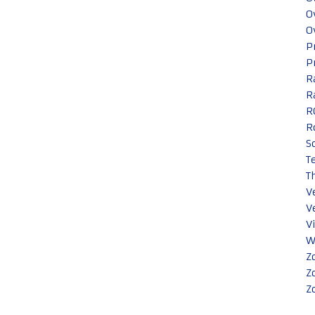
O
O
P
P
R
R
R
R
S
T
T
V
V
V
W
Z
Z
Z