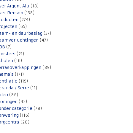
ver Argent Alu
(18)
ver Renson
(138)
roducten
(274)
rojecten
(65)
aam- en deurbeslag
(37)
aamverluchtingen
(47)
OB
(7)
oosters
(21)
cholen
(16)
errasoverkappingen
(89)
hema's
(171)
entilatie
(119)
eranda / Serre
(11)
ideo
(86)
oningen
(42)
onder categorie
(78)
onwering
(116)
orgcentra
(20)