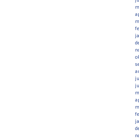
j
m
a
m
f
j
d
n
o
s
a
j
j
m
a
m
f
j
d
n