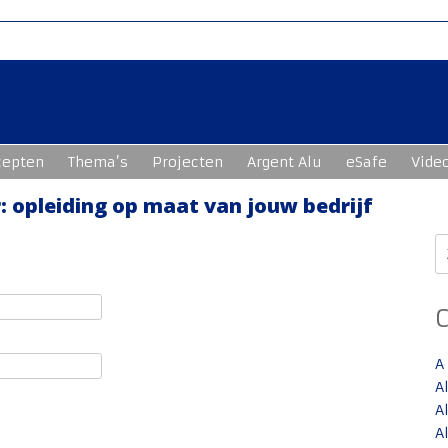
cepten
Thema’s
Projecten
Argent Alu
eSafe
Vide
 opleiding op maat van jouw bedrijf
Z
n
A
A
A
A