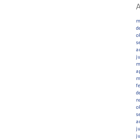
m
d
o
s
a
j
m
a
m
f
d
n
o
s
a
j
j