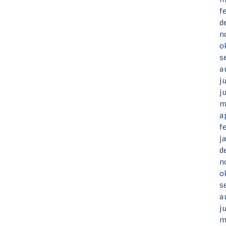
f
d
n
o
s
a
j
j
m
a
f
j
d
n
o
s
a
j
m