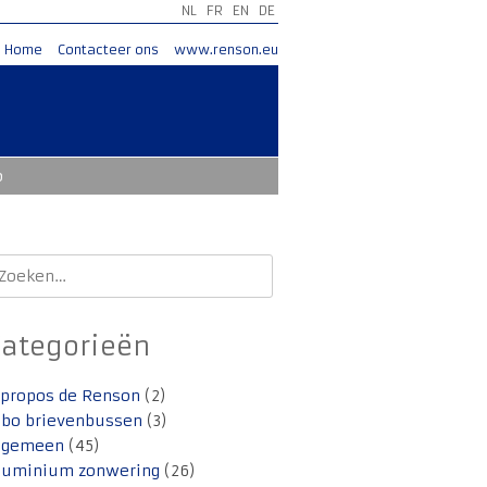
NL
FR
EN
DE
Home
Contacteer ons
www.renson.eu
o
oeken
aar:
Categorieën
 propos de Renson
(2)
lbo brievenbussen
(3)
lgemeen
(45)
luminium zonwering
(26)