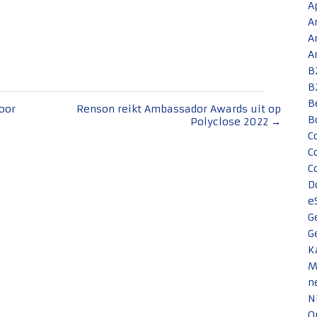
A
A
A
A
B
B
B
oor
Renson reikt Ambassador Awards uit op
B
Polyclose 2022
→
C
C
C
D
e
G
G
K
M
n
N
O