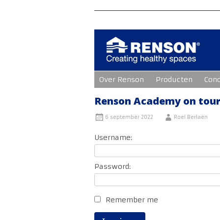
Ga
Over Renson
Producten
Con
naar
de
inhoud
Renson Academy on tour:
6 september 2022
Roel Berlaen
Username:
Password:
Remember me