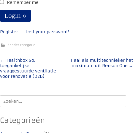
Remember me
Register
Lost your password?
Zonder categorie
Bericht
←
Healthbox Go:
Haal als multitechnieker het
toegankelijke
maximum uit Renson One
→
navigatie
vraaggestuurde ventilatie
voor renovatie (B2B)
Zoeken
naar:
Categorieën