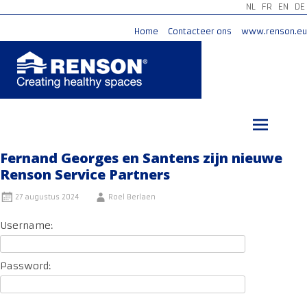
NL
FR
EN
DE
Home
Contacteer ons
www.renson.eu
Ga
naar
de
inhoud
Fernand Georges en Santens zijn nieuwe
Renson Service Partners
27 augustus 2024
Roel Berlaen
Username:
Password: